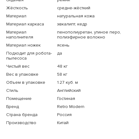
Жёсткость
средне-жёсткий
Материал
натуральная кожа
Материал каркаса
эвкалипт, кедр
Материал
пенополиуретан, утиное перо,
наполнителя
полиэфирное волокно
Материал ножек
ясень
Подходит для робота-
да
пылесоса
Чистый вес
48 кг
Вес в упаковке
58 кг
Объем в упаковке
1.27 куб. м
Стиль
Английский
Помещение
Гостиная
Бренд
Retro Modern
Страна бренда
Россия
Производство
Китай