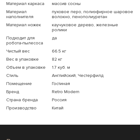
Материал каркаса
массив сосны
Материал
пуховое перо, полиэфирное шаровое
наполнителя
волокно, пенополиуретан
Материал ножек
каучуковое дерево, железные
ролики
Подходит для
да
робота-пылесоса
Чистый вес
66.5 кг
Вес в упаковке
82 кг
Объем в упаковке
1.7 куб. м
Стиль
Английский, Честерфилд
Помещение
Гостиная
Бренд
Retro Modern
Страна бренда
Россия
Производство
Китай