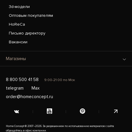
3d-модели
Оптовым покупателям
HoReCa
Письмо директору
Вакансии
Магазины
8 800 500 41 58
9:00-21:00 по Мск
telegram
Max
order@homeconcept.ru
Home Concept © 2007–2026. За разрешением по использованию материалов с сайта
обращайтесь в офис компании.