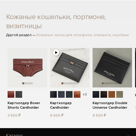
Кожаные кошельки, портмоне,
визитницы
Другой раздел —
Кожаные чехлы для телефона, планшета, ноутбука
+3
Картхолдер Boxer
Картхолдер
Картхолдер Double
Shorts Cardholder
Cardholder
Universe Cardholder
3 500 ₽
6 500 ₽
6 500 ₽
Каталог