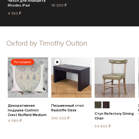
Чехол для планшета
Rhodes iPad
19 200 ₽
4 350 ₽
Oxford by Timothy Oulton
Распродажа
Декоративная
Письменный стол
подушка Cushion
Radcliffe Desk
Стул Refectory Dining
Crest Nuffield Medium
395 000 ₽
Chair
4 980 ₽
54 800 ₽