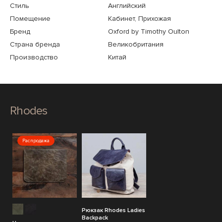
Стиль
Английский
Помещение
Кабинет, Прихожая
Бренд
Oxford by Timothy Oulton
Страна бренда
Великобритания
Производство
Китай
Rhodes
Распродажа
Рюкзак Rhodes Ladies
Backpack