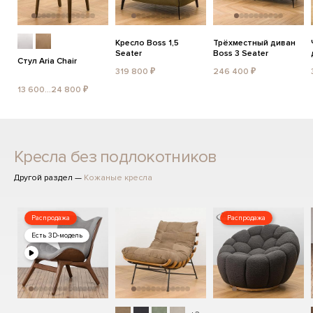
Кресло Boss 1,5
Трёхместный диван
Seater
Boss 3 Seater
Стул Aria Chair
319 800 ₽
246 400 ₽
13 600...24 800 ₽
Кресла без подлокотников
Другой раздел —
Кожаные кресла
Распродажа
Распродажа
Есть 3D-модель