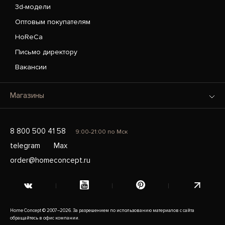
3d-модели
Оптовым покупателям
HoReCa
Письмо директору
Вакансии
Магазины
8 800 500 41 58
9:00-21:00 по Мск
telegram
Max
order@homeconcept.ru
Home Concept © 2007–2026. За разрешением по использованию материалов с сайта
обращайтесь в офис компании.