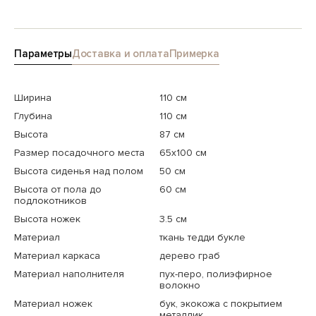
Параметры
Доставка и оплата
Примерка
Ширина
110 см
Глубина
110 см
Высота
87 см
Размер посадочного места
65х100 см
Высота сиденья над полом
50 см
Высота от пола до
60 см
подлокотников
Высота ножек
3.5 см
Материал
ткань тедди букле
Материал каркаса
дерево граб
Материал наполнителя
пух-перо, полиэфирное
волокно
Материал ножек
бук, экокожа с покрытием
металлик