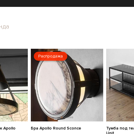
нда
Распродажа
 Apollo
Бра Apollo Round Sconce
Тумба под те
Unit