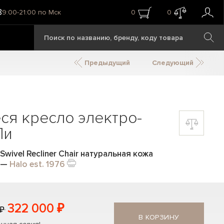
8
9:00-21:00 по Мск
0
0
Предыдущий
Следующий
я кресло электро-
Ли
wivel Recliner Chair натуральная кожа
—
Halo est. 1976
322 000 ₽
 ₽
В КОРЗИНУ