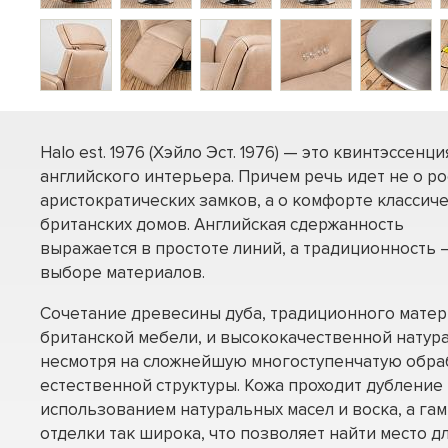
Halo est. 1976 (Хэйло Эст. 1976) — это квинтэссенци
английского интерьера. Причем речь идет не о р
аристократических замков, а о комфорте классич
британских домов. Английская сдержанность
выражается в простоте линий, а традиционность –
выборе материалов.
Сочетание древесины дуба, традиционного матер
британской мебели, и высококачественной натура
несмотря на сложнейшую многоступенчатую обраб
естественной структуры. Кожа проходит дубление 
использованием натуральных масел и воска, а га
отделки так широка, что позволяет найти место дл