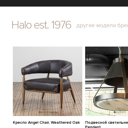
Halo est. 1976
другие модели бре
Кресло Angel Chair, Weathered Oak
Подвесной светильник
Pendant