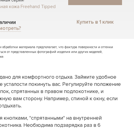
нная серия!
ная кожа Freehand Tipped
Купить в 1 клик
наличии
мотреть?
обработки материала предполагает, что фактура поверхности и оттенки
ться от представленных фотографий изделия или других моделей,
ке.
дано для комфортного отдыха. Займите удобное
е усталости покинуть вас. Регулируйте положение
пок, спрятанных в правом подлокотнике, и
ную вам сторону. Например, спиной к окну, если
отдыхать.
я кнопками, "спрятанными" на внутренней
окотника. Необходима подзарядка раз в 6