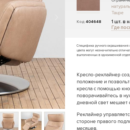
Ограниче
натураль
Taupe
1 шт. в 
Код
404648
Где пос
Специфика ручного окрашивания и 
цвета могут незначительно отлича
выполненных в одноименной отдел
Кресло-реклайнер соз
положение и позвольт
кресла с помощью кно
поворачивайтесь в нуж
дневной свет мешает 
Реклайнер управляетс
стороне правого подл
месяцев.