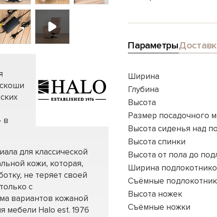
Параметры
Доставк
я
Ширина
оскоши
Глубина
еских
Высота
Размер посадочного м
 в
Высота сиденья над п
Высота спинки
иала для классической
Высота от пола до по
льной кожи, которая,
Ширина подлокотник
отку, не теряет своей
Съёмные подлокотни
только с
Высота ножек
мма вариантов кожаной
Съёмные ножки
я мебели Halo est. 1976