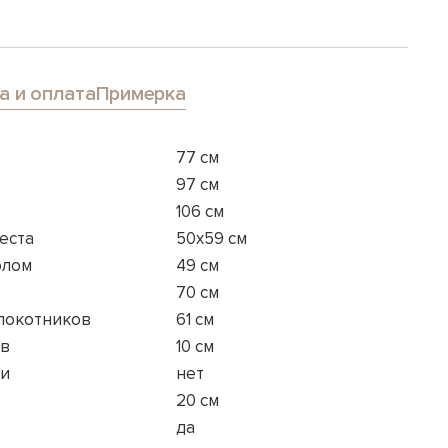
а и оплата
Примерка
77 см
97 см
106 см
еста
50x59 см
олом
49 см
70 см
длокотников
61 см
ов
10 см
ки
нет
20 см
да