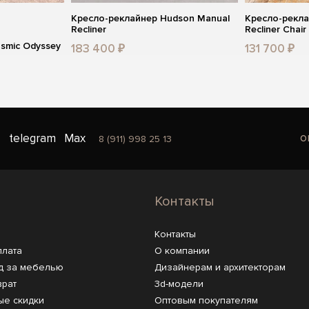
Кресло-реклайнер Hudson Manual
Кресло-рекла
Recliner
Recliner Chair
smic Odyssey
183 400 ₽
131 700 ₽
o
telegram
Max
8 (911) 998 25 13
Контакты
Контакты
плата
О компании
д за мебелью
Дизайнерам и архитекторам
врат
3d-модели
ые скидки
Оптовым покупателям