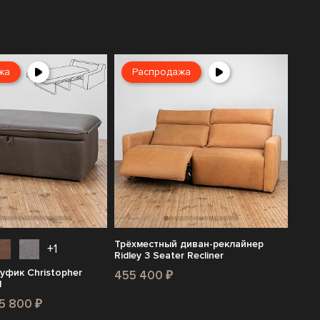
жа
Распродажа
Трёхместный диван-реклайнер
+1
Ridley 3 Seater Recliner
уфик Christopher
455 400 ₽
d
35 800 ₽