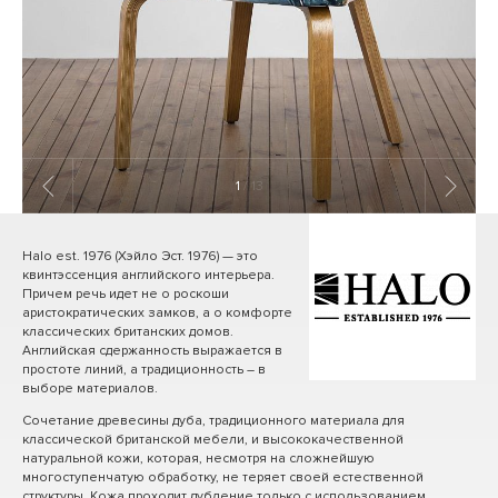
1
/ 13
Halo est. 1976 (Хэйло Эст. 1976) — это
квинтэссенция английского интерьера.
Причем речь идет не о роскоши
аристократических замков, а о комфорте
классических британских домов.
Английская сдержанность выражается в
простоте линий, а традиционность – в
выборе материалов.
Сочетание древесины дуба, традиционного материала для
классической британской мебели, и высококачественной
натуральной кожи, которая, несмотря на сложнейшую
многоступенчатую обработку, не теряет своей естественной
структуры. Кожа проходит дубление только с использованием