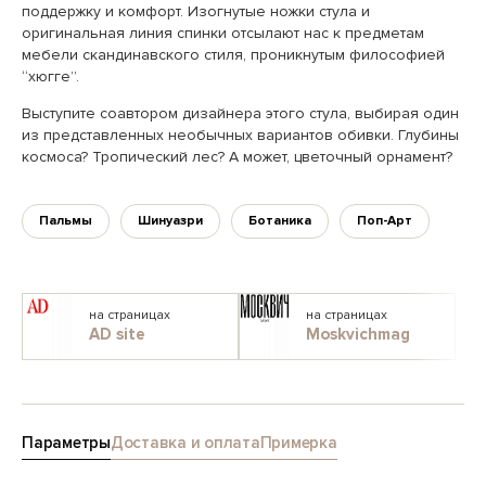
поддержку и комфорт. Изогнутые ножки стула и
оригинальная линия спинки отсылают нас к предметам
мебели скандинавского стиля, проникнутым философией
“хюгге”.
Выступите соавтором дизайнера этого стула, выбирая один
из представленных необычных вариантов обивки. Глубины
космоса? Тропический лес? А может, цветочный орнамент?
Пальмы
Шинуазри
Ботаника
Поп-Арт
на страницах
на страницах
AD site
Moskvichmag
Параметры
Доставка и оплата
Примерка