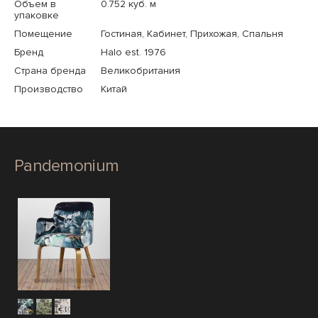
Объем в
0.752 куб. м
упаковке
Помещение
Гостиная, Кабинет, Прихожая, Спальня
Бренд
Halo est. 1976
Страна бренда
Великобритания
Производство
Китай
Pandemonium