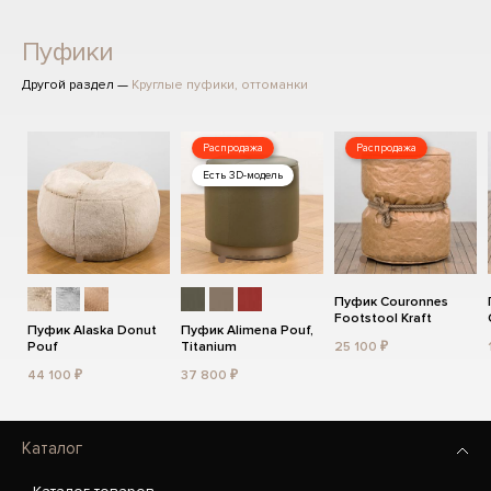
Пуфики
Другой раздел —
Круглые пуфики, оттоманки
Распродажа
Распродажа
Есть 3D-модель
Пуфик Couronnes
Footstool Kraft
Пуфик Alaska Donut
Пуфик Alimena Pouf,
Pouf
Titanium
25 100 ₽
44 100 ₽
37 800 ₽
Каталог