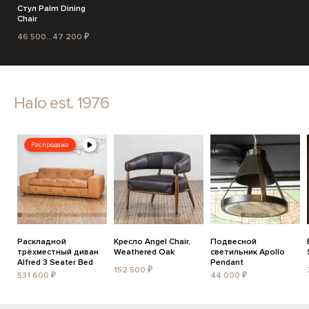
Стул Palm Dining
Chair
46 500...47 200 ₽
Halo est. 1976
Распродажа
Раскладной
Кресло Angel Chair,
Подвесной
трёхместный диван
Weathered Oak
светильник Apollo
Alfred 3 Seater Bed
Pendant
152 500 ₽
531 600 ₽
44 000 ₽