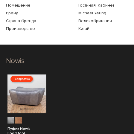
Помещение
Гостиная, Кабинет
Бренд
Michael Yeung
Страна бренда
Великобритания
Производство
Китай
Nowis
Распродажа
Пуфик Nowis
Footstool