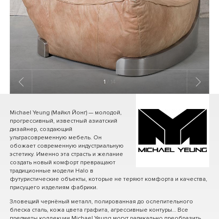
1
/ 14
Michael Yeung (Майкл Йонг) — молодой,
прогрессивный, известный азиатский
дизайнер, создающий
ультрасовременную мебель. Он
обожает современную индустриальную
эстетику. Именно эта страсть и желание
создать новый комфорт превращают
традиционные модели Halo в
футуристические объекты, которые не теряют комфорта и качества,
присущего изделиям фабрики.
Зловещий чернёный металл, полированная до ослепительного
блеска сталь, кожа цвета графита, агрессивные контуры… Все
предметы коллекции Michael Yeung могут радикально преобразить