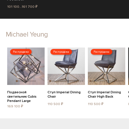
101 100...161 700 ₽
Michael Yeung
Распродажа
Распродажа
Распродажа
Подвесной
Стул Imperial Dining
Стул Imperial Dining
светильник Cubis
Chair
Chair High Back
Pendant Large
110 500 ₽
110 500 ₽
169 100 ₽