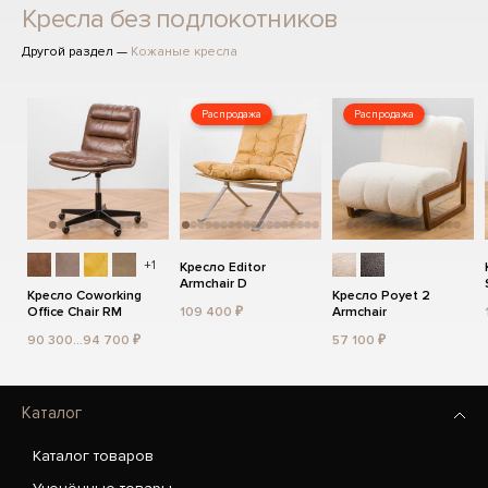
Кресла без подлокотников
Другой раздел —
Кожаные кресла
Распродажа
Распродажа
+1
Кресло Editor
Armchair D
Кресло Coworking
Кресло Poyet 2
Office Chair RM
109 400 ₽
Armchair
90 300...94 700 ₽
57 100 ₽
Каталог
Каталог товаров