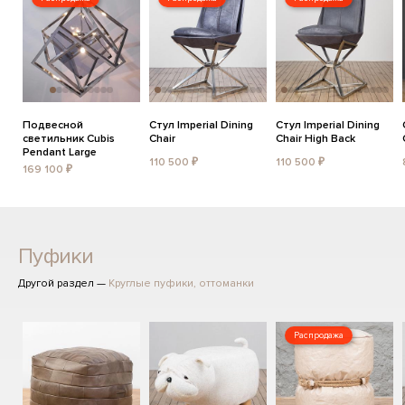
Подвесной
Стул Imperial Dining
Стул Imperial Dining
светильник Cubis
Chair
Chair High Back
Pendant Large
110 500 ₽
110 500 ₽
169 100 ₽
Пуфики
Другой раздел —
Круглые пуфики, оттоманки
Распродажа