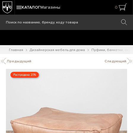
КАТАЛОГ
Магазины
0
Главная
Дизайнерская мебель для дома
Пуфики, банкетки, ска
Предыдущий
Следующий
Распродажа 20%