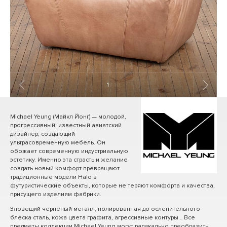
1
/ 10
Michael Yeung (Майкл Йонг) — молодой,
прогрессивный, известный азиатский
дизайнер, создающий
ультрасовременную мебель. Он
обожает современную индустриальную
эстетику. Именно эта страсть и желание
создать новый комфорт превращают
традиционные модели Halo в
футуристические объекты, которые не теряют комфорта и качества,
присущего изделиям фабрики.
Зловещий чернёный металл, полированная до ослепительного
блеска сталь, кожа цвета графита, агрессивные контуры… Все
предметы коллекции Michael Yeung могут радикально преобразить