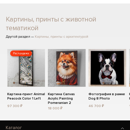
Картины, принты с животной
тематикой
Другой раздел —
Картины, принты с архитектурой
Распродажа
Картина-принт Animal
Картина Canvas
Фотография в рамке
Peacock Color 1 Left
Acrylic Painting
Dog 8 Photo
Pomeranian 2
97 300 ₽
46 700 ₽
18 000 ₽
Каталог