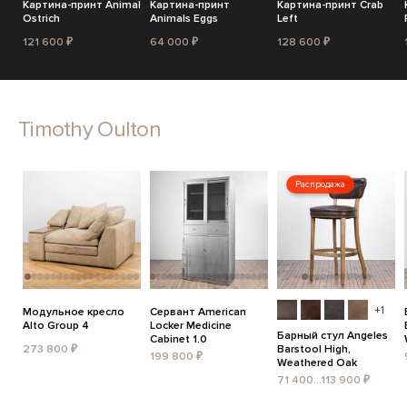
Картина-принт Animal
Картина-принт
Картина-принт Crab
Ostrich
Animals Eggs
Left
121 600 ₽
64 000 ₽
128 600 ₽
Timothy Oulton
Распродажа
+1
Модульное кресло
Сервант American
Alto Group 4
Locker Medicine
Барный стул Angeles
Cabinet 1.0
273 800 ₽
Barstool High,
199 800 ₽
Weathered Oak
71 400...113 900 ₽