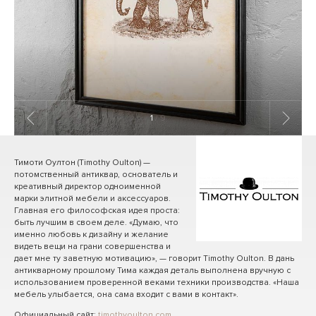
1
/ 9
Тимоти Оултон (Timothy Oulton) —
потомственный антиквар, основатель и
креативный директор одноименной
марки элитной мебели и аксессуаров.
Главная его философская идея проста:
быть лучшим в своем деле. «Думаю, что
именно любовь к дизайну и желание
видеть вещи на грани совершенства и
дает мне ту заветную мотивацию», — говорит Timothy Oulton. В дань
антикварному прошлому Тима каждая деталь выполнена вручную с
использованием проверенной веками техники производства. «Наша
мебель улыбается, она сама входит с вами в контакт».
Официальный сайт:
timothyoulton.com