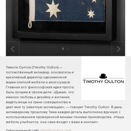
1
/ 11
Тимоти Оултон (Timothy Oulton) —
потомственный антиквар, основатель и
креативный директор одноименной
марки элитной мебели и аксессуаров.
Главная его философская идея проста:
быть лучшим в своем деле. «Думаю, что
именно любовь к дизайну и желание
видеть вещи на грани совершенства и
дает мне ту заветную мотивацию», — говорит Timothy Oulton. В дань
антикварному прошлому Тима каждая деталь выполнена вручную с
использованием проверенной веками техники производства. «Наша
мебель улыбается, она сама входит с вами в контакт».
Официальный сайт:
timothyoulton.com