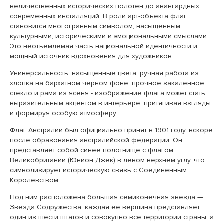
величественных исторических полотен до авангардных
современных инсталляций. В роли арт-объекта флаг
становится многогранным символом, насыщенным
культурными, историческими и эмоциональными смыслами.
Это неотъемлемая часть национальной идентичности и
мощный источник вдохновения для художников.
Универсальность, насыщенные цвета, ручная работа из
хлопка на бархатном чёрном фоне, прочное закаленное
стекло и рама из ясеня - изображение флага может стать
выразительным акцентом в интерьере, притягивая взгляды
и формируя особую атмосферу.
Флаг Австралии был официально принят в 1901 году, вскоре
после образования австралийской федерации. Он
представляет собой синее полотнище с флагом
Великобритании (Юнион Джек) в левом верхнем углу, что
символизирует историческую связь с Соединённым
Королевством.
Под ним расположена большая семиконечная звезда —
Звезда Содружества, каждая её вершина представляет
один из шести штатов и совокупно все территории страны, а