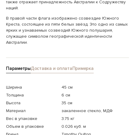
также отражает принадлежность Австралии к Содружеству
наций.
В правой части флага изображено созвездие Южного
Креста, состоящее из пяти белых звёзд. Это одно из самых
ярких и узнаваемых созвездий Южного полушария,
служащее символом географической идентичности
Австралии.
Параметры
Доставка и оплата
Примерка
Ширина
45 см
Толщина
6 см
Высота
35 см
Материал
закаленное стекло, МДФ
Вес в упаковке
3.75 кг
Объем в упаковке
0.026 куб. м
Бренд
Timothy Oulton