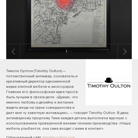
1
/ 5
Тимоти Оултон (Timothy Oulton) —
потомственный антиквар, основатель и
креативный директор одноименной
марки элитной мебели и аксессуаров.
Главная его философская идея проста:
быть лучшим в своем деле. «Думаю, что
именно любовь к дизайну и желание
видеть вещи на грани совершенства и
дает мне ту заветную мотивацию», — говорит Timothy Oulton. В дань
антикварному прошлому Тима каждая деталь выполнена вручную с
использованием проверенной веками техники производства. «Наша
мебель улыбается, она сама входит с вами в контакт».
Официальный сайт:
timothyoulton.com