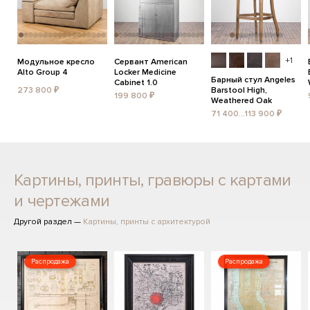
+1
Модульное кресло
Сервант American
Alto Group 4
Locker Medicine
Барный стул Angeles
Cabinet 1.0
273 800 ₽
Barstool High,
199 800 ₽
Weathered Oak
71 400...113 900 ₽
Картины, принты, гравюры с картами
и чертежами
Другой раздел —
Картины, принты с архитектурой
Распродажа
Распродажа