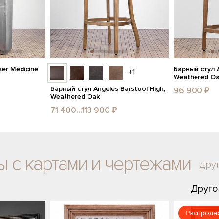
er Medicine
Барный стул A
+1
Weathered O
Барный стул Angeles Barstool High,
96 900 ₽
Weathered Oak
71 400...113 900 ₽
ы с картами и чертежами
дру
Друго
Распрода