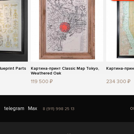
ueprint Parts
Картина-принт Classic Map Tokyo,
Картина-прин
Weathered Oak
119 500 ₽
234 300 ₽
o
telegram
Max
8 (911) 998 25 13