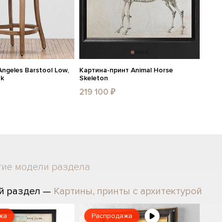
ngeles Barstool Low,
Картина-принт Animal Horse
ak
Skeleton
219 100 ₽
гие модели раздела
й раздел —
Картины, принты с архитектурой
жа
Распродажа