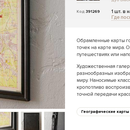
1 шт. в 
Код
391269
Где пос
Обрамленные карты г
точек на карте мира. 
путешествиях или напо
Художественная галер
разнообразных изобра
миру. Наносимые клас
кропотливо воспроизв
точной передачи крас
Географические карты