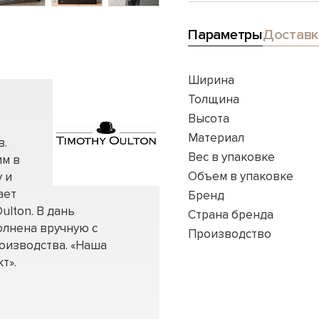
Параметры
Доставк
Ширина
Толщина
Высота
Материал
в.
Вес в упаковке
им в
Объем в упаковке
 и
ает
Бренд
ulton. В дань
Страна бренда
олнена вручную с
Производство
оизводства. «Наша
т».