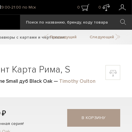
8
9:00-21:00 по Мск
0
0
Предыдущий
Следующий
гравюры с картами и чертежами
нт Карта Рима, S
e Small дуб Black Oak
—
Timothy Oulton
 ₽
В КОРЗИНУ
нная серия!
k Oak