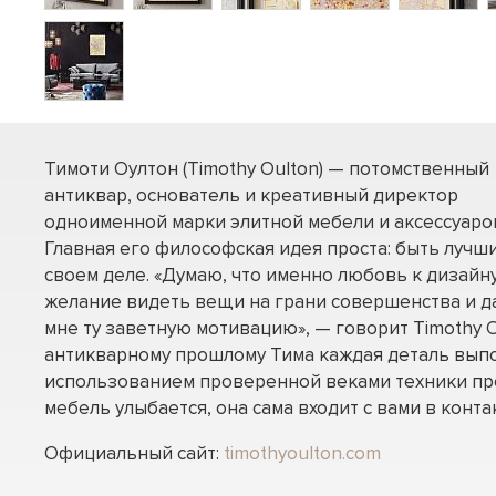
Тимоти Оултон (Timothy Oulton) — потомственный
антиквар, основатель и креативный директор
одноименной марки элитной мебели и аксессуаро
Главная его философская идея проста: быть лучш
своем деле. «Думаю, что именно любовь к дизайну
желание видеть вещи на грани совершенства и д
мне ту заветную мотивацию», — говорит Timothy O
антикварному прошлому Тима каждая деталь вып
использованием проверенной веками техники пр
мебель улыбается, она сама входит с вами в контак
Официальный сайт:
timothyoulton.com