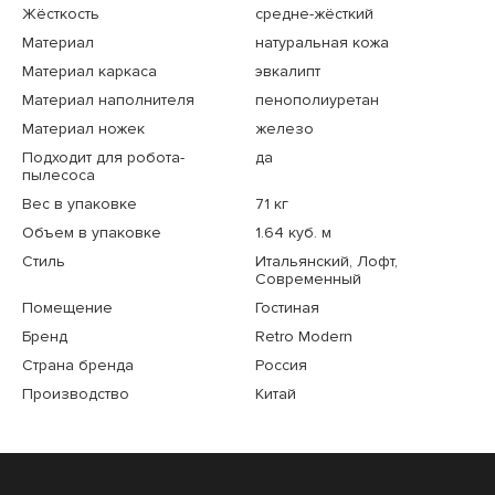
Жёсткость
средне-жёсткий
Материал
натуральная кожа
Материал каркаса
эвкалипт
Материал наполнителя
пенополиуретан
Материал ножек
железо
Подходит для робота-
да
пылесоса
Вес в упаковке
71 кг
Объем в упаковке
1.64 куб. м
Стиль
Итальянский, Лофт,
Современный
Помещение
Гостиная
Бренд
Retro Modern
Страна бренда
Россия
Производство
Китай