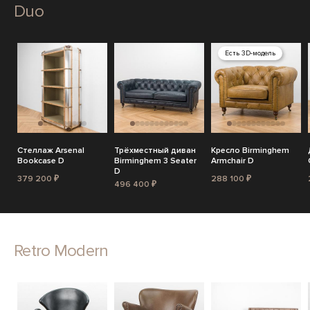
Duo
Есть 3D-модель
Стеллаж Arsenal
Трёхместный диван
Кресло Birminghem
Bookcase D
Birminghem 3 Seater
Armchair D
D
379 200 ₽
288 100 ₽
496 400 ₽
Retro Modern