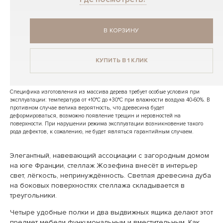
В КОРЗИНУ
КУПИТЬ В 1 КЛИК
Специфика изготовления из массива дерева требует особые условия при
эксплуатации: температура от +10°C до +30°C при влажности воздуха 40-60%. В
противном случае велика вероятность, что древесина будет
деформироваться, возможно появление трещин и неровностей на
поверхности. При нарушении режима эксплуатации возникновение такого
рода дефектов, к сожалению, не будет являться гарантийным случаем.
Элегантный, навевающий ассоциации с загородным домом
на юге Франции, стеллаж Жозефина внесёт в интерьер
свет, лёгкость, непринуждённость. Светлая древесина дуба
на боковых поверхностях стеллажа складывается в
треугольники.
Четыре удобные полки и два выдвижных ящика делают этот
предмет мебели функциональным и вместительным. Как