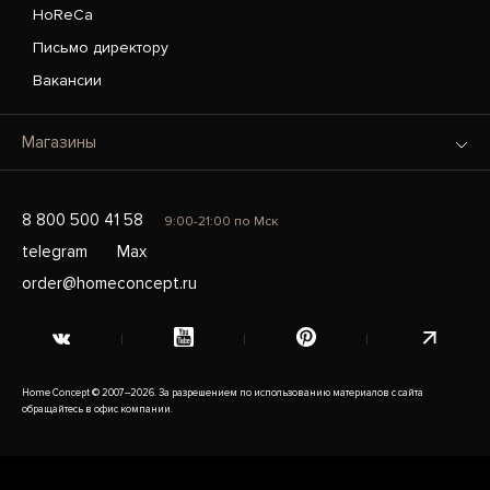
HoReCa
Письмо директору
Вакансии
Магазины
8 800 500 41 58
9:00-21:00 по Мск
telegram
Max
order@homeconcept.ru
Home Concept © 2007–2026. За разрешением по использованию материалов с сайта
обращайтесь в офис компании.