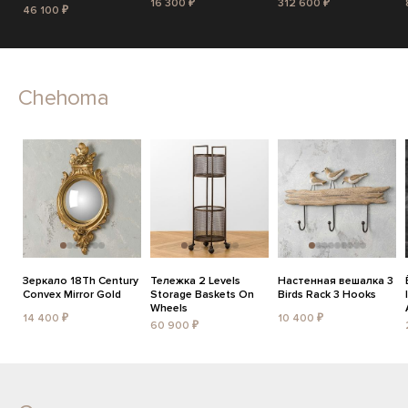
16 300 ₽
312 600 ₽
46 100 ₽
Chehoma
Зеркало 18Th Century
Тележка 2 Levels
Настенная вешалка 3
Convex Mirror Gold
Storage Baskets On
Birds Rack 3 Hooks
Wheels
14 400 ₽
10 400 ₽
60 900 ₽