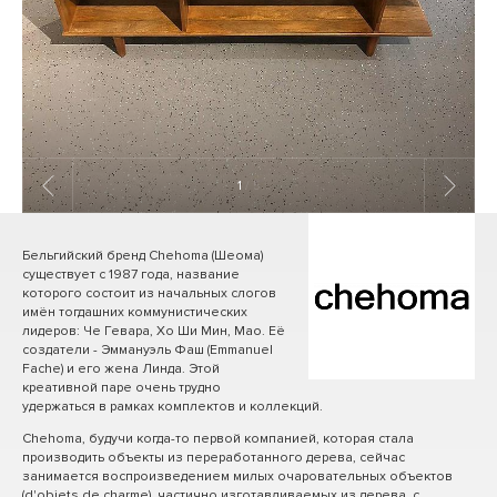
1
/ 5
Бельгийский бренд Chehoma (Шеома)
существует с 1987 года, название
которого состоит из начальных слогов
имён тогдашних коммунистических
лидеров: Че Гевара, Хо Ши Мин, Мао. Её
создатели - Эммануэль Фаш (Emmanuel
Fache) и его жена Линда. Этой
креативной паре очень трудно
удержаться в рамках комплектов и коллекций.
Chehoma, будучи когда-то первой компанией, которая стала
производить объекты из переработанного дерева, сейчас
занимается воспроизведением милых очаровательных объектов
(d'objets de charme), частично изготавливаемых из дерева, с