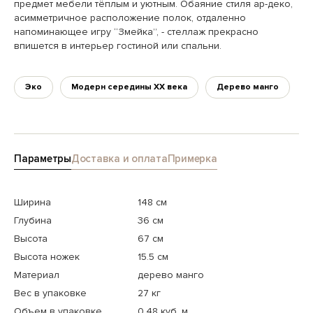
предмет мебели тёплым и уютным. Обаяние стиля ар-деко,
асимметричное расположение полок, отдаленно
напоминающее игру “Змейка”, - стеллаж прекрасно
впишется в интерьер гостиной или спальни.
Эко
Модерн середины XX века
Дерево манго
Параметры
Доставка и оплата
Примерка
Ширина
148 см
Глубина
36 см
Высота
67 см
Высота ножек
15.5 см
Материал
дерево манго
Вес в упаковке
27 кг
Объем в упаковке
0.48 куб. м