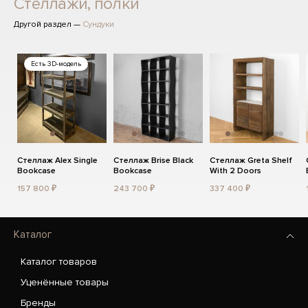
Стеллажи, полки
Другой раздел —
Сундуки
Есть 3D-модель
Стеллаж Alex Single
Стеллаж Brise Black
Стеллаж Greta Shelf
Bookcase
Bookcase
With 2 Doors
157 800 ₽
243 700 ₽
337 400 ₽
Каталог
Каталог товаров
Уценённые товары
Бренды