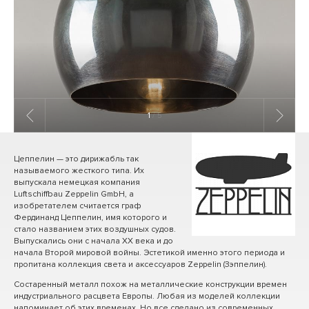
1
/ 5
Цеппелин — это дирижабль так
называемого жесткого типа. Их
выпускала немецкая компания
Luftschiffbau Zeppelin GmbH, а
изобретателем считается граф
Фердинанд Цеппелин, имя которого и
стало названием этих воздушных судов.
Выпускались они с начала ХХ века и до
начала Второй мировой войны. Эстетикой именно этого периода и
пропитана коллекция света и аксессуаров Zeppelin (Зэппелин).
Состаренный металл похож на металлические конструкции времен
индустриального расцвета Европы. Любая из моделей коллекции
напоминает об этих временах. Но все сделано из современных