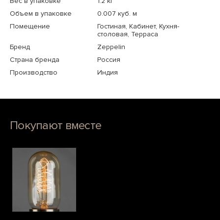
Вес в упаковке
1.2 кг
Объем в упаковке
0.007 куб. м
Помещение
Гостиная, Кабинет, Кухня-
столовая, Терраса
Бренд
Zeppelin
Страна бренда
Россия
Производство
Индия
Покупают вместе