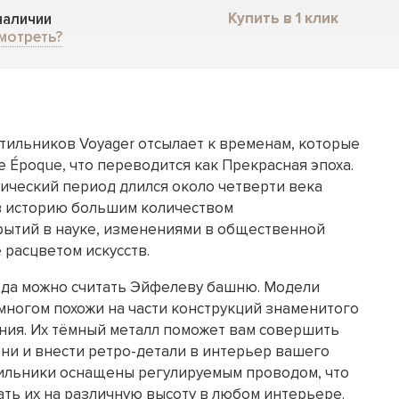
Купить в 1 клик
 наличии
мотреть?
тильников Voyager отсылает к временам, которые
e Époque, что переводится как Прекрасная эпоха.
рический период длился около четверти века
ел в историю большим количеством
ытий в науке, изменениями в общественной
 расцветом искусств.
ода можно считать Эйфелеву башню. Модели
многом похожи на части конструкций знаменитого
ия. Их тёмный металл поможет вам совершить
ни и внести ретро-детали в интерьер вашего
ильники оснащены регулируемым проводом, что
ать их на различную высоту в любом интерьере.