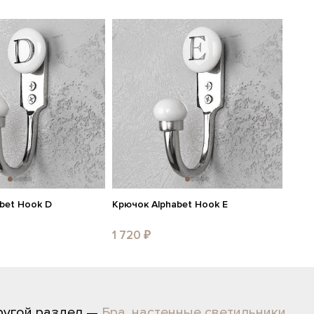
bet Hook D
Крючок Alphabet Hook E
1 720 ₽
ругой раздел —
Бра, настенные светильники