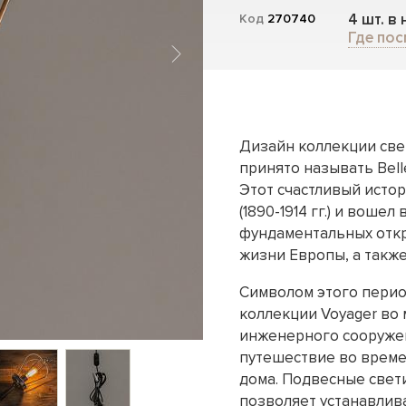
4 шт. в
Код
270740
Где пос
Дизайн коллекции све
принято называть Bell
Этот счастливый исто
(1890-1914 гг.) и вош
фундаментальных откр
жизни Европы, а также
Символом этого пери
коллекции Voyager во 
инженерного сооружен
путешествие во време
дома. Подвесные свет
позволяет устанавлив