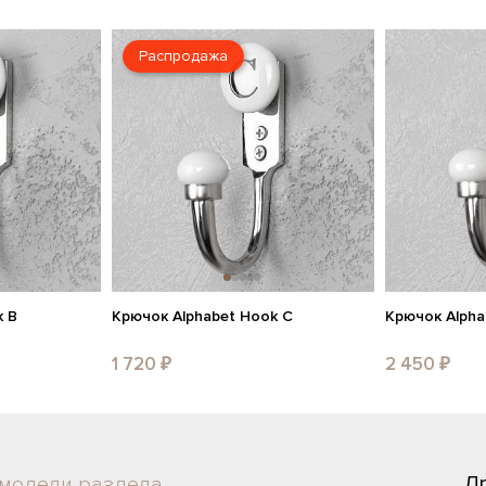
Распродажа
k B
Крючок Alphabet Hook C
Крючок Alpha
1 720 ₽
2 450 ₽
Д
 модели раздела