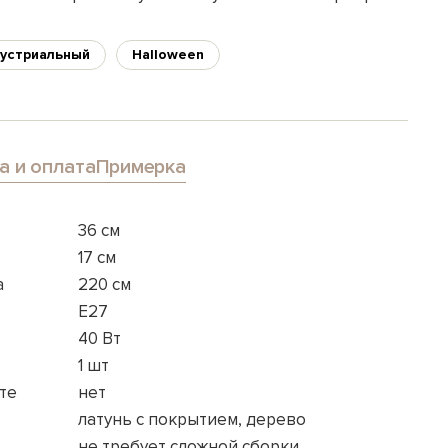
устриальный
Halloween
а и оплата
Примерка
36 см
17 см
а
220 см
E27
40 Вт
1 шт
те
нет
латунь с покрытием, дерево
не требует сложной сборки