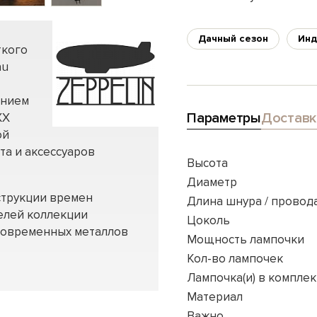
Дачный сезон
Инд
ткого
au
анием
Параметры
Доставк
ХХ
ой
та и аксессуаров
Высота
Диаметр
струкции времен
Длина шнура / провод
елей коллекции
Цоколь
 современных металлов
Мощность лампочки
Кол-во лампочек
Лампочка(и) в комплек
Материал
Важно