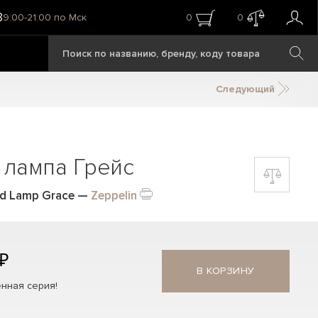
8
9:00-21:00 по Мск
0
0
Следующий
 лампа Грейс
d Lamp Grace
—
Zeppelin
 ₽
В КОРЗИНУ
нная серия!