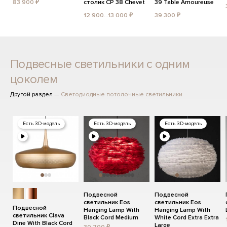
83 900 ₽
столик CP 38 Chevet
39 Table Amoureuse
12 900...13 000 ₽
39 300 ₽
Подвесные светильники с одним
цоколем
Другой раздел —
Светодиодные потолочные светильники
Есть 3D-модель
Есть 3D-модель
Есть 3D-модель
Подвесной
Подвесной
светильник Eos
светильник Eos
Подвесной
Hanging Lamp With
Hanging Lamp With
светильник Clava
Black Cord Medium
White Cord Extra Extra
Dine With Black Cord
Large