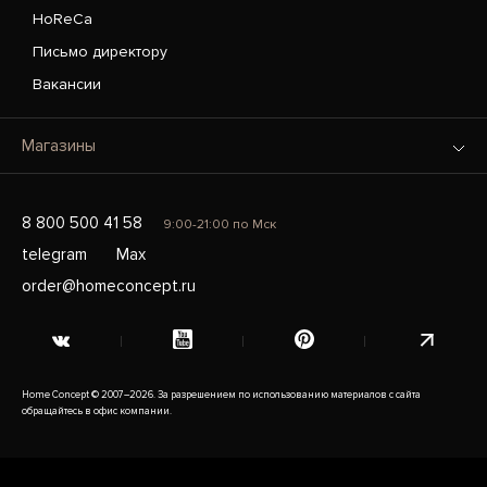
HoReCa
Письмо директору
Вакансии
Магазины
8 800 500 41 58
9:00-21:00 по Мск
telegram
Max
order@homeconcept.ru
Home Concept © 2007–2026. За разрешением по использованию материалов с сайта
обращайтесь в офис компании.