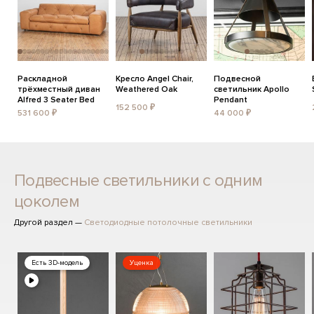
Раскладной
Кресло Angel Chair,
Подвесной
трёхместный диван
Weathered Oak
светильник Apollo
Alfred 3 Seater Bed
Pendant
152 500 ₽
531 600 ₽
44 000 ₽
Подвесные светильники с одним
цоколем
Другой раздел —
Светодиодные потолочные светильники
Есть 3D-модель
Уценка