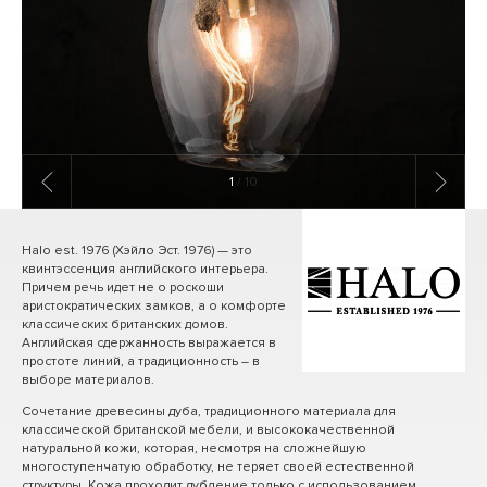
1
/ 10
Halo est. 1976 (Хэйло Эст. 1976) — это
квинтэссенция английского интерьера.
Причем речь идет не о роскоши
аристократических замков, а о комфорте
классических британских домов.
Английская сдержанность выражается в
простоте линий, а традиционность – в
выборе материалов.
Сочетание древесины дуба, традиционного материала для
классической британской мебели, и высококачественной
натуральной кожи, которая, несмотря на сложнейшую
многоступенчатую обработку, не теряет своей естественной
структуры. Кожа проходит дубление только с использованием