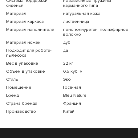
Система поддержки
независимые пружины
сиденья
карманного типа
Материал
натуральная кожа
Материал каркаса
лиственница
Материал наполнителя
пенополиуретан, полиэфирное
волокно
Материал ножек
дуб
Подходит для робота-
да
пылесоса
Вес в упаковке
22 кг
Объем в упаковке
0.5 куб. м
Стиль
Эко
Помещение
Гостиная
Бренд
Bleu Nature
Страна бренда
Франция
Производство
Китай