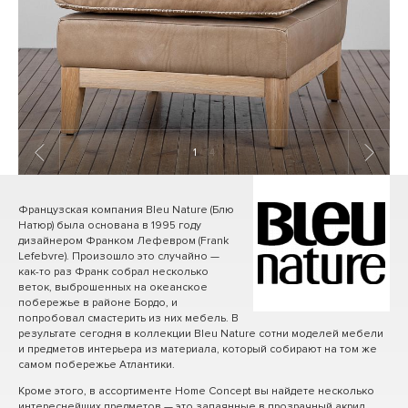
1
/ 14
Французская компания Bleu Nature (Блю
Натюр) была основана в 1995 году
дизайнером Франком Лефевром (Frank
Lefebvre). Произошло это случайно —
как-то раз Франк собрал несколько
веток, выброшенных на океанское
побережье в районе Бордо, и
попробовал смастерить из них мебель. В
результате сегодня в коллекции Bleu Nature сотни моделей мебели
и предметов интерьера из материала, который собирают на том же
самом побережье Атлантики.
Кроме этого, в ассортименте Home Concept вы найдете несколько
интереснейших предметов — это запаянные в прозрачный акрил