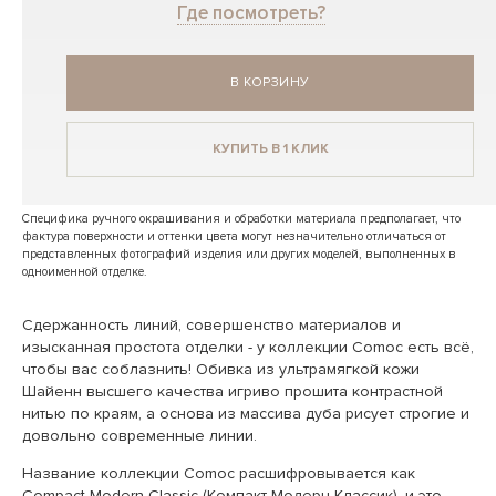
Где посмотреть?
В КОРЗИНУ
КУПИТЬ В 1 КЛИК
Специфика ручного окрашивания и обработки материала предполагает, что
фактура поверхности и оттенки цвета могут незначительно отличаться от
представленных фотографий изделия или других моделей, выполненных в
одноименной отделке.
Сдержанность линий, совершенство материалов и
изысканная простота отделки - у коллекции Comoc есть всё,
чтобы вас соблазнить! Обивка из ультрамягкой кожи
Шайенн высшего качества игриво прошита контрастной
нитью по краям, а основа из массива дуба рисует строгие и
довольно современные линии.
Название коллекции Comoc расшифровывается как
Compact Modern Classic (Компакт Модерн Классик), и это