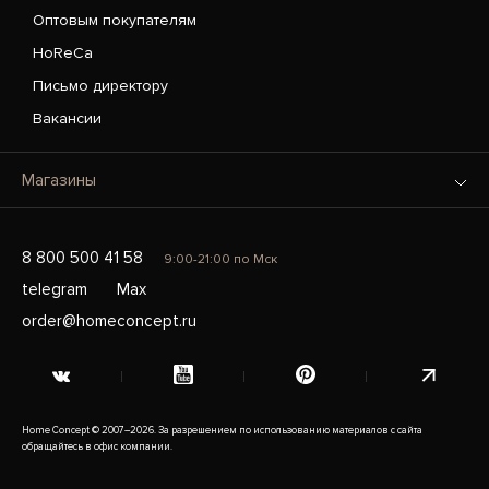
Оптовым покупателям
HoReCa
Письмо директору
Вакансии
Магазины
8 800 500 41 58
9:00-21:00 по Мск
telegram
Max
order@homeconcept.ru
Home Concept © 2007–2026. За разрешением по использованию материалов с сайта
обращайтесь в офис компании.