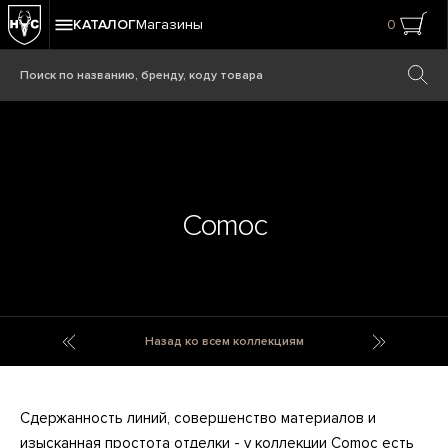
КАТАЛОГ
Магазины
0
Comoc
Colosseum
Conia
Назад ко всем коллекциям
Сдержанность линий, совершенство материалов и
изысканная простота отделки - у коллекции Comoc есть