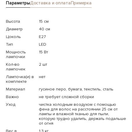
Параметры
Доставка и оплата
Примерка
Высота
15 см
Диаметр
40 см
Цоколь
E27
Тип
LED
Мощность
15 Вт
лампочки
Кол-во
2 шт
лампочек
Лампочка(и) в
нет
комплекте
Материал
гусиное перо, бумага, текстиль, сталь
Важно
не требует сложной сборки
Уход
чистка холодным воздухом с помощью
фена для волос на расстоянии 25 см от
лампы и влажной тканью для пыли,
которую трудно удалить, держать подальше
от огня
Вес в
1.3 кг