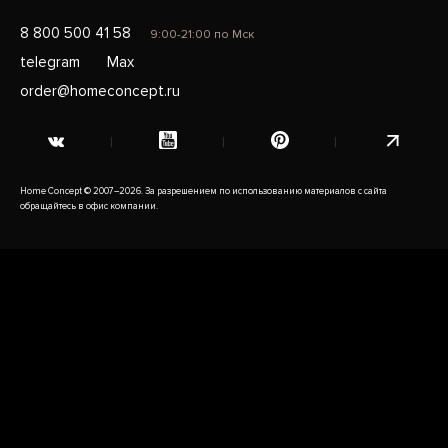
8 800 500 41 58
9:00-21:00 по Мск
telegram
Max
order@homeconcept.ru
Home Concept © 2007–2026. За разрешением по использованию материалов с сайта
обращайтесь в офис компании.