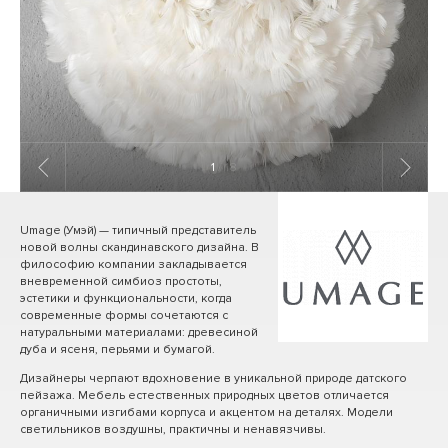
1
/ 18
Umage (Умэй) — типичный представитель
новой волны скандинавского дизайна. В
философию компании закладывается
вневременной симбиоз простоты,
эстетики и функциональности, когда
современные формы сочетаются с
натуральными материалами: древесиной
дуба и ясеня, перьями и бумагой.
Дизайнеры черпают вдохновение в уникальной природе датского
пейзажа. Мебель естественных природных цветов отличается
органичными изгибами корпуса и акцентом на деталях. Модели
светильников воздушны, практичны и ненавязчивы.