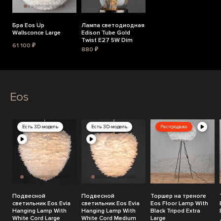
Бра Eos Up
Лампа светодиодная
Wallsconce Large
Edison Tube Gold
Twist E27 5W Dim
61 100 ₽
880 ₽
Eos
Есть 3D-модель
Есть 3D-модель
Распродажа
Подвесной
Подвесной
Торшер на треноге
светильник Eos Evia
светильник Eos Evia
Eos Floor Lamp With
Hanging Lamp With
Hanging Lamp With
Black Tripod Extra
White Cord Large
White Cord Medium
Large