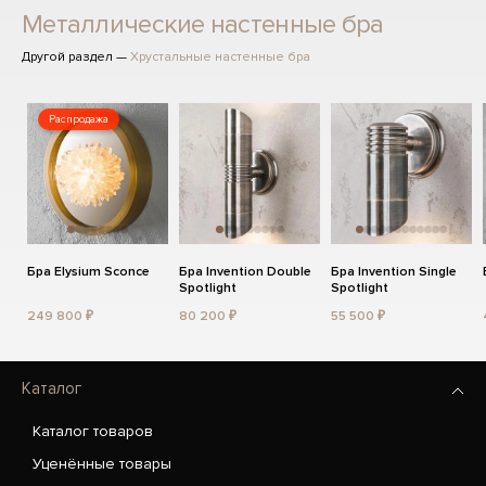
Металлические настенные бра
Другой раздел —
Хрустальные настенные бра
Распродажа
Бра Elysium Sconce
Бра Invention Double
Бра Invention Single
Spotlight
Spotlight
249 800 ₽
80 200 ₽
55 500 ₽
Каталог
Каталог товаров
Уценённые товары