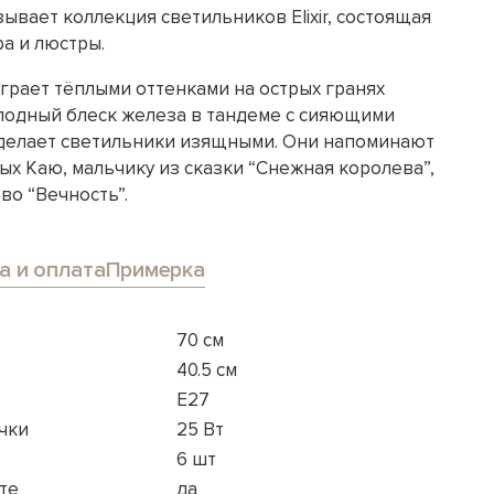
ывает коллекция светильников Elixir, состоящая
ра и люстры.
грает тёплыми оттенками на острых гранях
олодный блеск железа в тандеме с сияющими
 делает светильники изящными. Они напоминают
рых Каю, мальчику из сказки “Снежная королева”,
во “Вечность”.
а и оплата
Примерка
70 см
40.5 см
E27
чки
25 Вт
6 шт
те
да