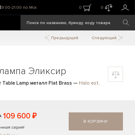
8
9:00-21:00 по Мск
0
0
Предыдущий
Следующий
 лампа Эликсир
r Table Lamp металл Flat Brass
—
Halo est.
109 600 ₽
₽
В КОРЗИНУ
нная серия!