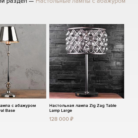
ой раздел —
Настольные лампы с абажуром
лампа с абажуром
Настольная лампа Zig Zag Table
al Base
Lamp Large
128 000 ₽