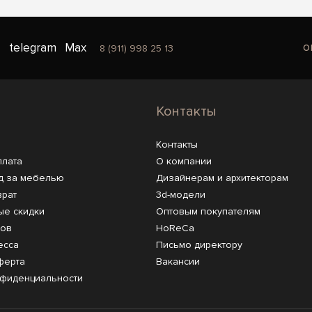
o
telegram
Max
8 (911) 998 25 13
Контакты
Контакты
плата
О компании
д за мебелью
Дизайнерам и архитекторам
врат
3d-модели
ые скидки
Оптовым покупателям
ров
HoReCa
есса
Письмо директору
ферта
Вакансии
нфиденциальности