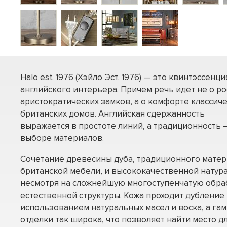
Halo est. 1976 (Хэйло Эст. 1976) — это квинтэссенци
английского интерьера. Причем речь идет не о р
аристократических замков, а о комфорте классич
британских домов. Английская сдержанность
выражается в простоте линий, а традиционность –
выборе материалов.
Сочетание древесины дуба, традиционного матер
британской мебели, и высококачественной натура
несмотря на сложнейшую многоступенчатую обраб
естественной структуры. Кожа проходит дубление 
использованием натуральных масел и воска, а га
отделки так широка, что позволяет найти место дл