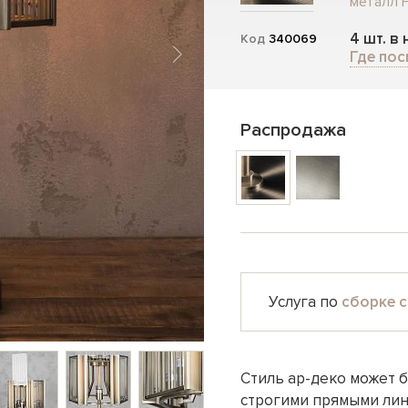
металл F
4 шт. в
Код
340069
Где пос
Распродажа
Услуга по
сборке с
Стиль ар-деко может б
строгими прямыми лини