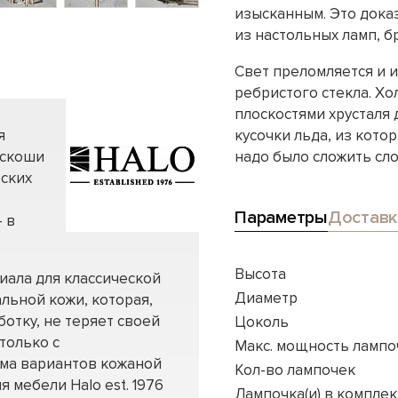
изысканным. Это доказ
из настольных ламп, б
Свет преломляется и и
ребристого стекла. Х
плоскостями хрусталя
я
кусочки льда, из кото
оскоши
надо было сложить сло
еских
Параметры
Доставк
 в
Высота
иала для классической
Диаметр
льной кожи, которая,
отку, не теряет своей
Цоколь
только с
Макс. мощность лампо
мма вариантов кожаной
Кол-во лампочек
я мебели Halo est. 1976
Лампочка(и) в комплек