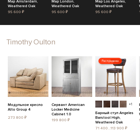
Map Amsterdam,
Map London,
Map Los Angeles,
Weathered Oak
Weathered Oak
Weathered Oak
95 600 ₽
95 600 ₽
95 600 ₽
Timothy Oulton
Распродажа
+1
Модульное кресло
Сервант American
Alto Group 4
Locker Medicine
Барный стул Angeles
Cabinet 1.0
273 800 ₽
Barstool High,
199 800 ₽
Weathered Oak
71 400...113 900 ₽