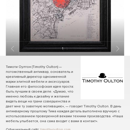
1
/ 5
Тимоти Оултон (Timothy Oulton) —
потомственный антиквар, основатель и
креативный директор одноименной
марки элитной мебели и аксессуаров.
Главная его философская идея проста:
быть лучшим в своем деле. «Думаю, что
именно любовь к дизайну и желание
видеть вещи на грани совершенства и
дает мне ту заветную мотивацию», — говорит Timothy Oulton. В дань
антикварному прошлому Тима каждая деталь выполнена вручную с
использованием проверенной веками техники производства. «Наша
мебель улыбается, она сама входит с вами в контакт».
Официальный сайт:
timothyoulton.com