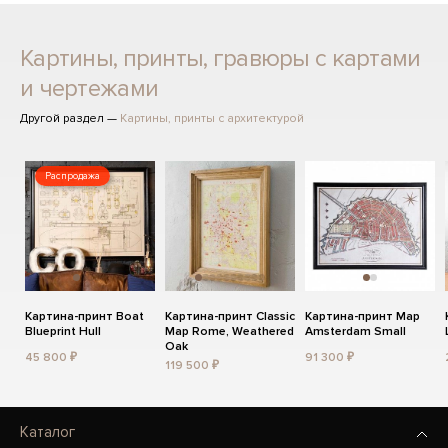
Картины, принты, гравюры с картами
и чертежами
Другой раздел —
Картины, принты с архитектурой
Распродажа
Картина-принт Boat
Картина-принт Classic
Картина-принт Map
Blueprint Hull
Map Rome, Weathered
Amsterdam Small
Oak
45 800 ₽
91 300 ₽
119 500 ₽
Каталог