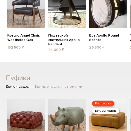
Кресло Angel Chair,
Подвесной
Бра Apollo Round
Weathered Oak
светильник Apollo
Sconce
Pendant
152 500 ₽
26 500 ₽
44 000 ₽
Пуфики
Другой раздел —
Круглые пуфики, оттоманки
Распродажа
Есть 3D-модель