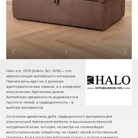
1
/ 21
Halo est. 1976 (Хэйло Эст. 1976) — это
квинтэссенция английского интерьера.
Причем речь идет не о роскоши
аристократических замков, а о комфорте
классических британских домов.
Английская сдержанность выражается в
простоте линий, а традиционность – в
выборе материалов.
Сочетание древесины дуба, традиционного материала для
классической британской мебели, и высококачественной
натуральной кожи, которая, несмотря на сложнейшую
многоступенчатую обработку, не теряет своей естественной
структуры. Кожа проходит дубление только с использованием