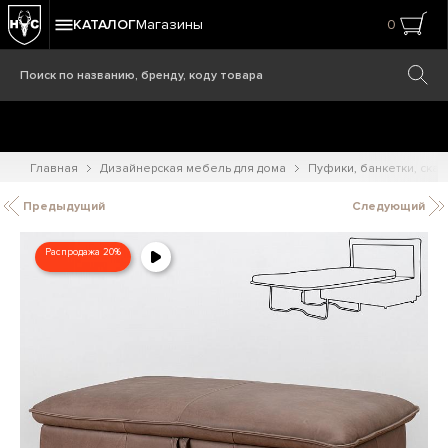
КАТАЛОГ
Магазины
0
Главная
Дизайнерская мебель для дома
Пуфики, банкетки, ска
Предыдущий
Следующий
Распродажа 20%