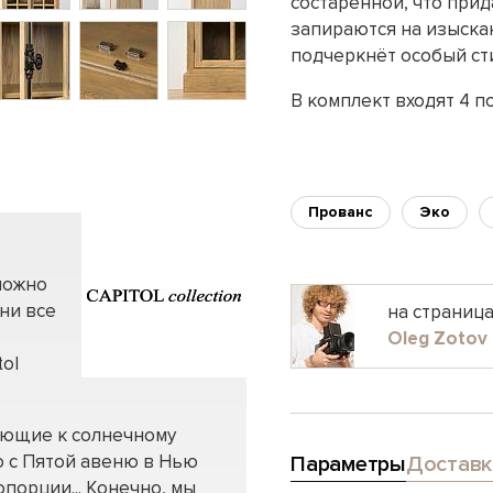
состаренной, что при
запираются на изыска
подчеркнёт особый ст
В комплект входят 4 п
Прованс
Эко
можно
ни все
на страниц
Oleg Zotov
tol
лающие к солнечному
 с Пятой авеню в Нью
Параметры
Доставк
порции... Конечно, мы