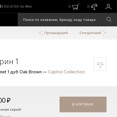
8
9:00-21:00 по Мск
0
0
Предыдущий
Следующий
рин 1
inet 1 дуб Oak Brown
—
Capitol Collection
00 ₽
В КОРЗИНУ
нная серия!
 Brown