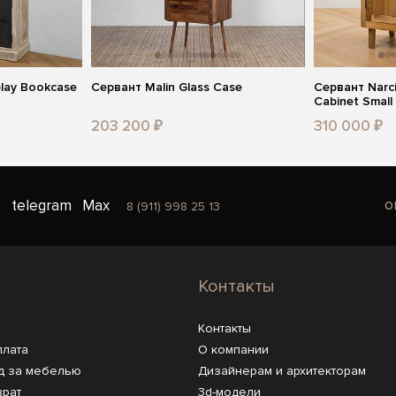
lay Bookcase
Сервант Malin Glass Case
Сервант Narc
Cabinet Small
203 200 ₽
310 000 ₽
o
telegram
Max
8 (911) 998 25 13
Контакты
Контакты
плата
О компании
д за мебелью
Дизайнерам и архитекторам
врат
3d-модели