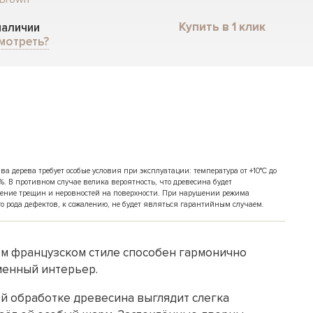
Купить в 1 клик
 наличии
мотреть?
 дерева требует особые условия при эксплуатации: температура от +10°C до
%. В противном случае велика вероятность, что древесина будет
ение трещин и неровностей на поверхности. При нарушении режима
о рода дефектов, к сожалению, не будет являться гарантийным случаем.
ом французском стиле способен гармонично
менный интерьер.
й обработке древесина выглядит слегка