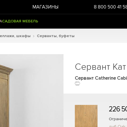
МАГАЗИНЫ
8 800 500 41 5
А
САДОВАЯ МЕБЕЛЬ
теллажи, шкафы
Серванты, буфеты
Сервант Кат
Сервант Catherine Cab
226 5
Ограниче
дуб Oak