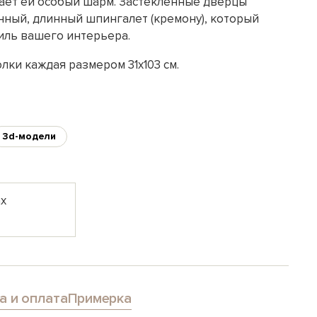
даёт ей особый шарм. Застеклённые дверцы
нный, длинный шпингалет (кремону), который
иль вашего интерьера.
олки каждая размером 31х103 см.
3d-модели
ах
а и оплата
Примерка