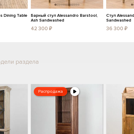
 Dining Table
Барный стул Alessandro Barstool,
Стул Alessand
Ash Sandwashed
Sandwashed
42 300 ₽
36 300 ₽
одели раздела
Распродажа