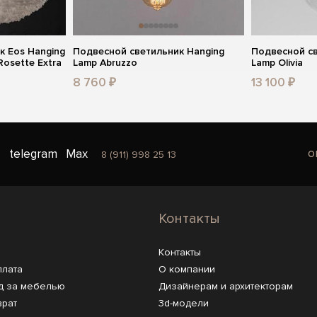
к Eos Hanging
Подвесной светильник Hanging
Подвесной св
Rosette Extra
Lamp Abruzzo
Lamp Olivia
8 760 ₽
13 100 ₽
o
telegram
Max
8 (911) 998 25 13
Контакты
Контакты
плата
О компании
д за мебелью
Дизайнерам и архитекторам
врат
3d-модели