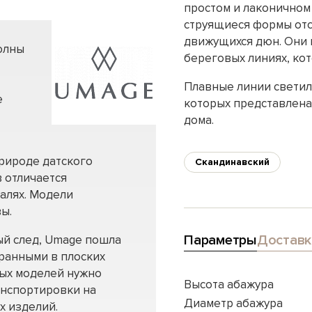
простом и лаконичном
струящиеся формы отс
движущихся дюн. Они 
олны
береговых линиях, ко
Плавные линии светил
е
которых представлена
дома.
рироде датского
Скандинавский
 отличается
алях. Модели
ы.
Параметры
Доставк
ый след, Umage пошла
бранными в плоских
ных моделей нужно
Высота абажура
анспортировки на
Диаметр абажура
х изделий.