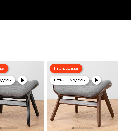
жа
Распродажа
одель
Есть 3D-модель