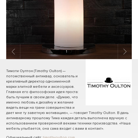
1
/ 7
Тимоти Оултон (Timothy Oulton) —
потомственный антиквар, основатель и
креативный директор одноименной
марки элитной мебели и аксессуаров.
Главная его философская идея проста:
быть лучшим в своем деле. «Думаю, что
именно любовь к дизайну и желание
видеть вещи на грани совершенства и
дает мне ту заветную мотивацию», — говорит Timothy Oulton. В дань
антикварному прошлому Тима каждая деталь выполнена вручную с
использованием проверенной веками техники производства. «Наша
мебель улыбается, она сама входит с вами в контакт».
Официальный сайт:
timothyoulton.com