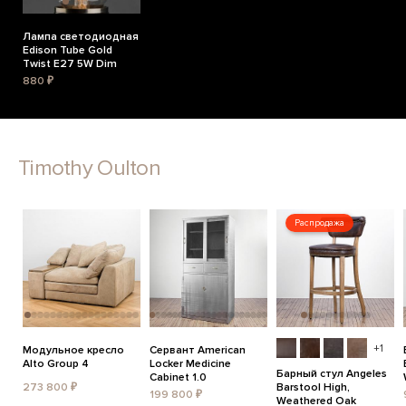
Лампа светодиодная
Edison Tube Gold
Twist E27 5W Dim
880 ₽
Timothy Oulton
Распродажа
+1
Модульное кресло
Сервант American
Alto Group 4
Locker Medicine
Барный стул Angeles
Cabinet 1.0
273 800 ₽
Barstool High,
199 800 ₽
Weathered Oak