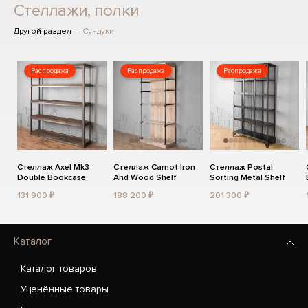
Стеллажи, полки
Другой раздел —
Сундуки
Распродажа
Распродажа
Распродажа
Стеллаж Axel Mk3
Стеллаж Carnot Iron
Стеллаж Postal
Double Bookcase
And Wood Shelf
Sorting Metal Shelf
131 900 ₽
188 200 ₽
201 300 ₽
Каталог
Каталог товаров
Уценённые товары