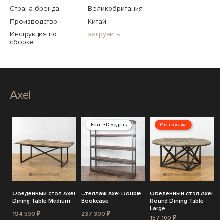
Страна бренда
Великобритания
Производство
Китай
Инструкция по
загрузить
сборке
Axel
Есть 3D-модель
Распродажа
Обеденный стол Axel
Стеллаж Axel Double
Обеденный стол Axel
Dining Table Medium
Bookcase
Round Dining Table
Large
194 500 ₽
237 300 ₽
157 100 ₽