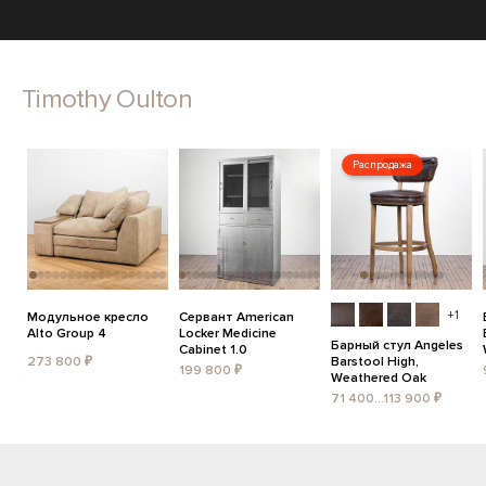
Timothy Oulton
Распродажа
+1
Модульное кресло
Сервант American
Alto Group 4
Locker Medicine
Барный стул Angeles
Cabinet 1.0
273 800 ₽
Barstool High,
199 800 ₽
Weathered Oak
71 400...113 900 ₽