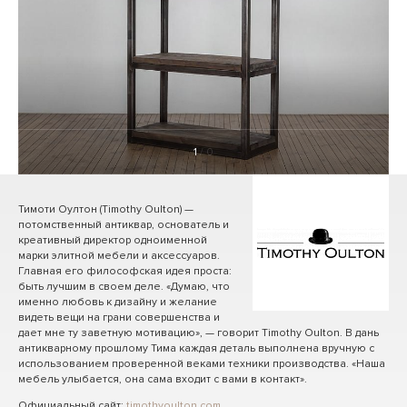
1
/ 0
Тимоти Оултон (Timothy Oulton) —
потомственный антиквар, основатель и
креативный директор одноименной
марки элитной мебели и аксессуаров.
Главная его философская идея проста:
быть лучшим в своем деле. «Думаю, что
именно любовь к дизайну и желание
видеть вещи на грани совершенства и
дает мне ту заветную мотивацию», — говорит Timothy Oulton. В дань
антикварному прошлому Тима каждая деталь выполнена вручную с
использованием проверенной веками техники производства. «Наша
мебель улыбается, она сама входит с вами в контакт».
Официальный сайт:
timothyoulton.com