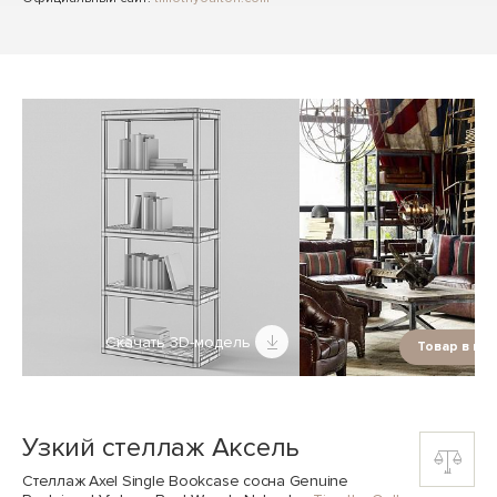
Скачать 3D-модель
Товар в ин
Узкий стеллаж Аксель
Стеллаж Axel Single Bookcase сосна Genuine