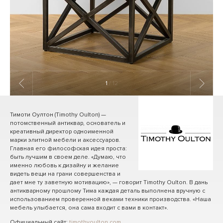
1
/ 12
Тимоти Оултон (Timothy Oulton) —
потомственный антиквар, основатель и
креативный директор одноименной
марки элитной мебели и аксессуаров.
Главная его философская идея проста:
быть лучшим в своем деле. «Думаю, что
именно любовь к дизайну и желание
видеть вещи на грани совершенства и
дает мне ту заветную мотивацию», — говорит Timothy Oulton. В дань
антикварному прошлому Тима каждая деталь выполнена вручную с
использованием проверенной веками техники производства. «Наша
мебель улыбается, она сама входит с вами в контакт».
Официальный сайт:
timothyoulton.com