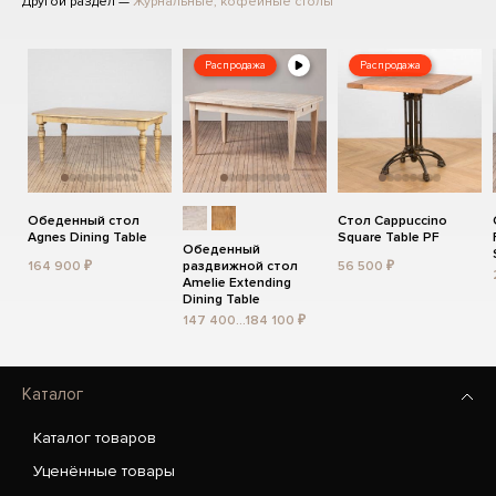
Другой раздел —
Журнальные, кофейные столы
Распродажа
Распродажа
Обеденный стол
Стол Cappuccino
Agnes Dining Table
Square Table PF
Обеденный
164 900 ₽
раздвижной стол
56 500 ₽
Amelie Extending
Dining Table
147 400...184 100 ₽
Каталог
Каталог товаров
Уценённые товары