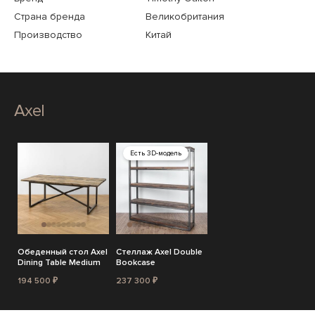
Страна бренда
Великобритания
Производство
Китай
Axel
Есть 3D-модель
Обеденный стол Axel
Стеллаж Axel Double
Dining Table Medium
Bookcase
194 500 ₽
237 300 ₽