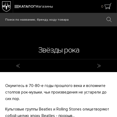
КАТАЛОГ
Магазины
0
Звёзды рока
Дерево манго
Звёзды 
Окунитесь в 70-80-е годы прошлого века и вспомните
столпов рок-музыки, чьи произведения не устарели до
сих пор.
Культовые группы Beatles и Rolling Stones олицетворяют
собой целую эпоху. Beatles - прорыв...