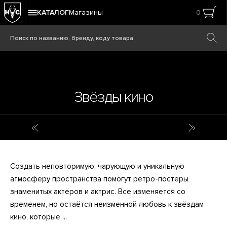
КАТАЛОГ
Магазины
0
Звёзды кино
Звёзды рока
Символ 
Создать неповторимую, чарующую и уникальную
атмосферу пространства помогут ретро-постеры
знаменитых актёров и актрис. Всё изменяется со
временем, но остаётся неизменной любовь к звёздам
кино, которые ...