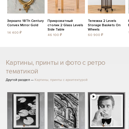
Зеркало 18Th Century
Прикроватный
Тележка 2 Levels
Convex Mirror Gold
столик 2 Glass Levels
Storage Baskets On
Side Table
Wheels
14 400 ₽
46 100 ₽
60 900 ₽
Картины, принты и фото с ретро
тематикой
Другой раздел —
Картины, принты с архитектурой