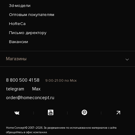
3d-модели
Оптовым покупателям
HoReCa
Письмо директору
Вакансии
Магазины
8 800 500 41 58
9:00-21:00 по Мск
telegram
Max
order@homeconcept.ru
Home Concept © 2007–2026. За разрешением по использованию материалов с сайта
обращайтесь в офис компании.