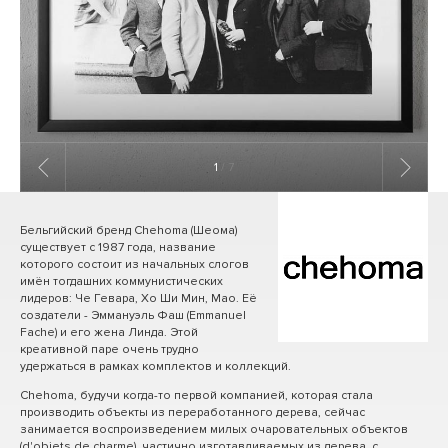
1
/ 7
Бельгийский бренд Chehoma (Шеома)
существует с 1987 года, название
которого состоит из начальных слогов
имён тогдашних коммунистических
лидеров: Че Гевара, Хо Ши Мин, Мао. Её
создатели - Эммануэль Фаш (Emmanuel
Fache) и его жена Линда. Этой
креативной паре очень трудно
удержаться в рамках комплектов и коллекций.
Chehoma, будучи когда-то первой компанией, которая стала
производить объекты из переработанного дерева, сейчас
занимается воспроизведением милых очаровательных объектов
(d'objets de charme), частично изготавливаемых из дерева, с