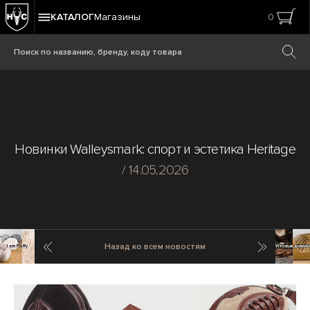
КАТАЛОГ
Магазины
0
Новинки Walleysmark: спорт и эстетика Heritage
/ 14.05.2026
Предыдущая новость
Cледующ
Назад ко всем новостям