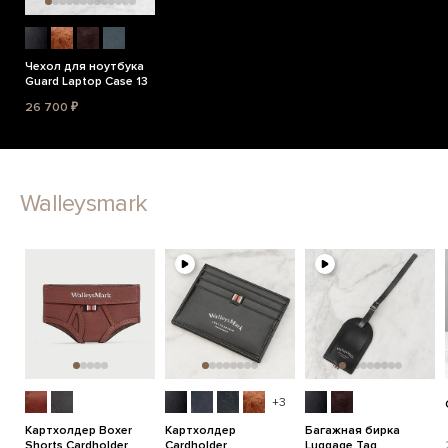
Чехол для ноутбука
Guard Laptop Case 13
26 700 ₽
Walleysmark
+3
Картхолдер Boxer
Картхолдер
Багажная бирка
Shorts Cardholder
Cardholder
Luggage Tag