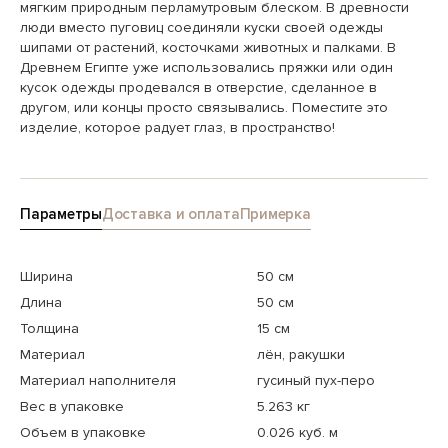
мягким природным перламутровым блеском. В древности
люди вместо пуговиц соединяли куски своей одежды
шипами от растений, косточками животных и палками. В
Древнем Египте уже использовались пряжки или один
кусок одежды продевался в отверстие, сделанное в
другом, или концы просто связывались. Поместите это
изделие, которое радует глаз, в пространство!
Параметры
Доставка и оплата
Примерка
Ширина
50 см
Длина
50 см
Толщина
15 см
Материал
лён, ракушки
Материал наполнителя
гусиный пух-перо
Вес в упаковке
5.263 кг
Объем в упаковке
0.026 куб. м