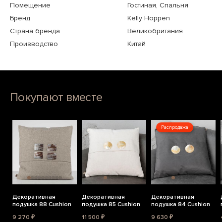
Помещение
Гостиная, Спальня
Бренд
Kelly Hoppen
Страна бренда
Великобритания
Производство
Китай
Покупают вместе
Распродажа
Декоративная
Декоративная
Декоративная
подушка 88 Cushion
подушка 85 Cushion
подушка 84 Cushion
9 270 ₽
11 500 ₽
9 630 ₽