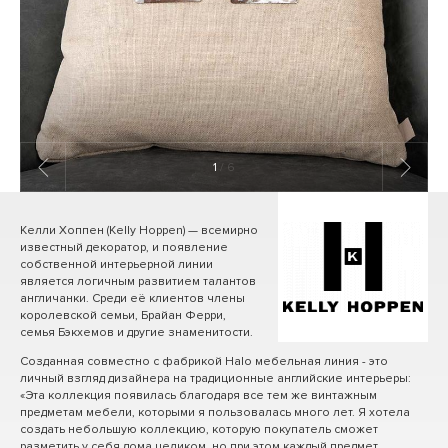
1
/ 6
Келли Хоппен (Kelly Hoppen) — всемирно
известный декоратор, и появление
собственной интерьерной линии
является логичным развитием талантов
англичанки. Среди её клиентов члены
королевской семьи, Брайан Ферри,
семья Бэкхемов и другие знаменитости.
Созданная совместно с фабрикой Halo мебельная линия - это
личный взгляд дизайнера на традиционные английские интерьеры:
«Эта коллекция появилась благодаря все тем же винтажным
предметам мебели, которыми я пользовалась много лет. Я хотела
создать небольшую коллекцию, которую покупатель сможет
разметить у себя дома целиком, но при этом каждый предмет