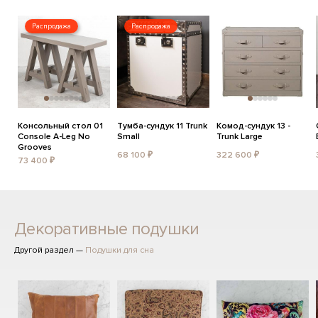
Распродажа
Распродажа
Консольный стол 01
Тумба-сундук 11 Trunk
Комод-сундук 13 -
Console A-Leg No
Small
Trunk Large
Grooves
68 100 ₽
322 600 ₽
73 400 ₽
Декоративные подушки
Другой раздел —
Подушки для сна