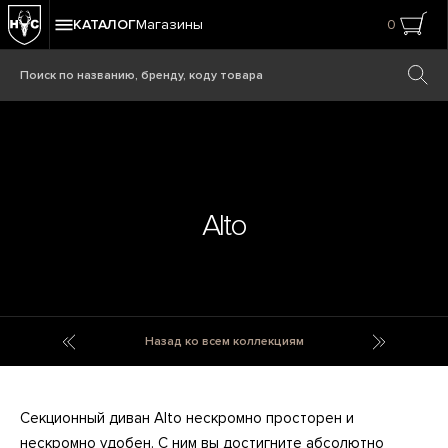
КАТАЛОГ
Магазины
0
Alto
Alphabet Knobs
Aluvia
Назад ко всем коллекциям
Секционный диван Alto нескромно просторен и
нескромно удобен. С ним вы достигните абсолютно