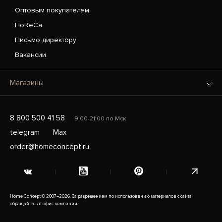
Оптовым покупателям
HoReCa
Письмо директору
Вакансии
Магазины
8 800 500 41 58
9:00-21:00 по Мск
telegram
Max
order@homeconcept.ru
Home Concept © 2007–2026. За разрешением по использованию материалов с сайта
обращайтесь в офис компании.