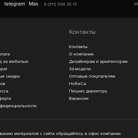
o
telegram
Max
8 (911) 998 25 13
Контакты
Контакты
плата
О компании
д за мебелью
Дизайнерам и архитекторам
врат
3d-модели
ые скидки
Оптовым покупателям
ров
HoReCa
есса
Письмо директору
ферта
Вакансии
нфиденциальности
анию материалов с сайта обращайтесь в офис компании.