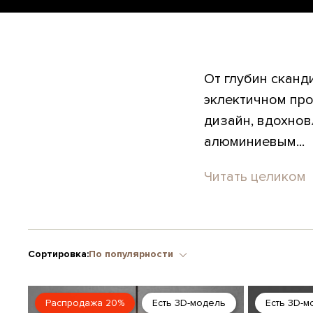
От глубин сканд
эклектичном пр
дизайн, вдохно
алюминиевым...
Читать целиком
Сортировка:
По популярности
Распродажа 20%
Есть 3D-модель
Есть 3D-м