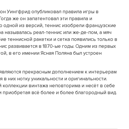
лтон Уингфрид опубликовал правила игры в
огда же он запатентовал эти правила и
о одной из версий, теннис изобрели французские
гра называлась реал-теннис или же-де-пом, а мяч
ие теннисной ракетки и сетка появились только в
ннис развивается в 1870-ые годы. Одним из первых
ой, в его имении Ясная Поляна был устроен
являются прекрасным дополнением к интерьерам
я в них нотку уникальности и оригинальности.
 коллекции винтажа неповторима и несёт в себе
и приобретая всё более и более благородный вид.