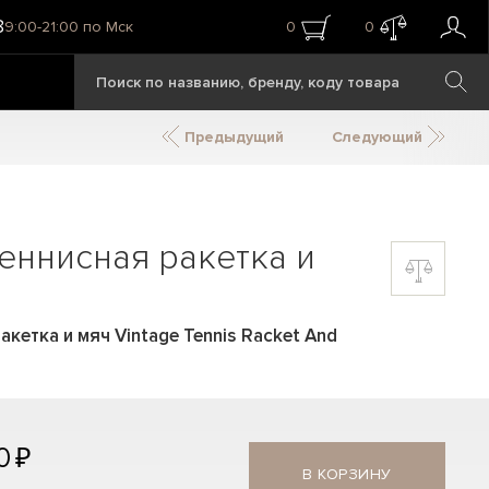
8
9:00-21:00 по Мск
0
0
Предыдущий
Следующий
еннисная ракетка и
кетка и мяч Vintage Tennis Racket And
0 ₽
В КОРЗИНУ