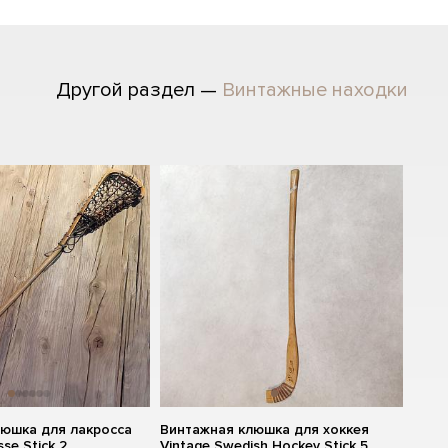
Другой раздел —
Винтажные находки
люшка для лакросса
Винтажная клюшка для хоккея
sse Stick 2
Vintage Swedish Hockey Stick 5