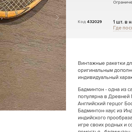
Ограниче
1 шт. в 
Код
432029
Где пос
Винтажные ракетки дл
оригинальным дополне
индивидуальный харак
Бадминтон - одна из с
популярна в Древней Г
Английский герцог Боф
Бадминтон-хаус из Инд
индийского прообраза
игре своих родных и с
поместья - бадминтон.