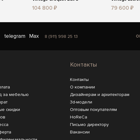
104 800 ₽
79 600 ₽
o
telegram
Max
8 (911) 998 25 13
Контакты
Контакты
плата
О компании
д за мебелью
Дизайнерам и архитекторам
врат
3d-модели
ые скидки
Оптовым покупателям
ров
HoReCa
есса
Письмо директору
ферта
Вакансии
нфиденциальности