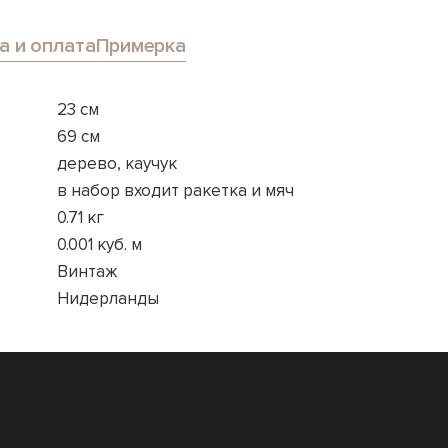
а и оплата
Примерка
23 см
69 см
дерево, каучук
в набор входит ракетка и мяч
0.71 кг
0.001 куб. м
Винтаж
Нидерланды