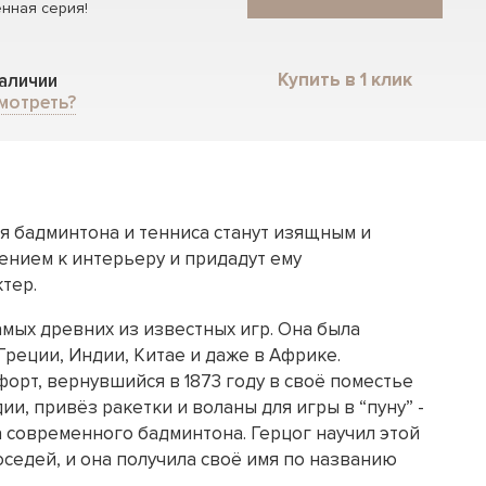
нная серия!
Купить в 1 клик
наличии
мотреть?
я бадминтона и тенниса станут изящным и
нием к интерьеру и придадут ему
тер.
амых древних из известных игр. Она была
реции, Индии, Китае и даже в Африке.
орт, вернувшийся в 1873 году в своё поместье
ии, привёз ракетки и воланы для игры в “пуну” -
 современного бадминтона. Герцог научил этой
оседей, и она получила своё имя по названию