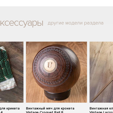
аксессуары
другие модели раздела
для крикета
Винтажный мяч для крокета
Винтажная к
 4
Vintage Croquet Ball 8
Vintage Lacro