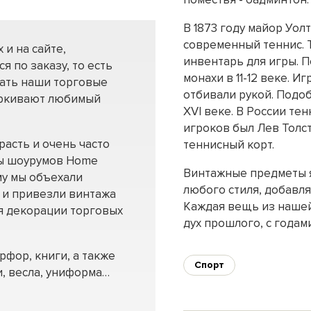
В 1873 году майор Уо
современный теннис. Т
 и на сайте,
инвентарь для игры. П
я по заказу, то есть
монахи в 11-12 веке. И
шать наши торговые
отбивали рукой. Подоб
еркивают любимый
XVI веке. В России те
игроков был Лев Толст
расть и очень часто
теннисный корт.
ы шоурумов Home
Винтажные предметы 
му мы объехали
любого стиля, добавля
 и привезли винтажа
Каждая вещь из нашей
я декорации торговых
дух прошлого, с годам
фор, книги, а также
Спорт
и, весла, униформа…