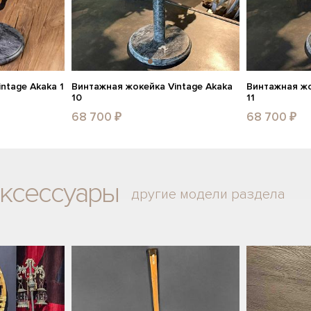
ntage Akaka 1
Винтажная жокейка Vintage Akaka
Винтажная жо
10
11
68 700 ₽
68 700 ₽
аксессуары
другие модели раздела