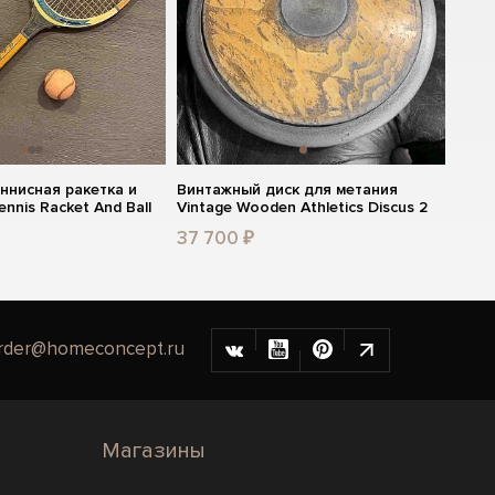
ннисная ракетка и
Винтажный диск для метания
ennis Racket And Ball
Vintage Wooden Athletics Discus 2
37 700 ₽
rder@homeconcept.ru
Магазины