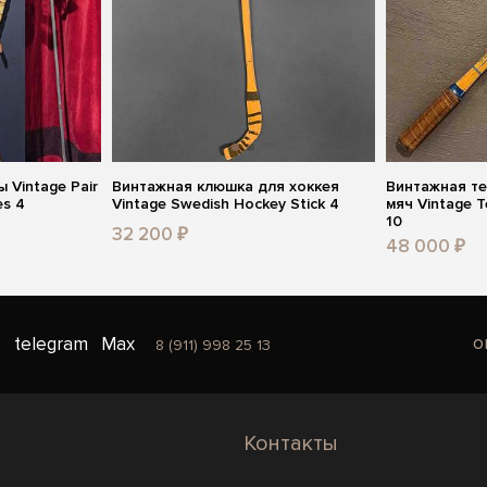
 Vintage Pair
Винтажная клюшка для хоккея
Винтажная те
es 4
Vintage Swedish Hockey Stick 4
мяч Vintage T
10
32 200 ₽
48 000 ₽
o
telegram
Max
8 (911) 998 25 13
Контакты