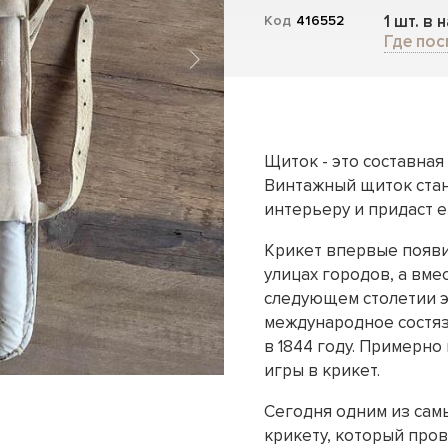
1 шт. в 
Код
416552
Где пос
Щиток - это составная
Винтажный щиток стан
интерьеру и придаст е
Крикет впервые появил
улицах городов, а вме
следующем столетии э
международное состяз
в 1844 году. Примерно
игры в крикет.
Сегодня одним из сам
крикету, который пров