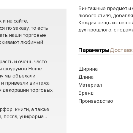
Винтажные предметы 
любого стиля, добавля
 и на сайте,
Каждая вещь из нашей
я по заказу, то есть
дух прошлого, с годам
шать наши торговые
еркивают любимый
Параметры
Доставк
расть и очень часто
ы шоурумов Home
Ширина
му мы объехали
Длина
 и привезли винтажа
Материал
я декорации торговых
Бренд
Производство
фор, книги, а также
и, весла, униформа…