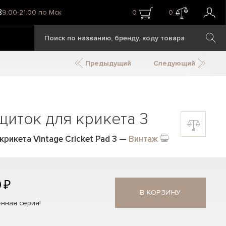
8
9:00-21:00 по Мск
0
0
Предыдущий
Следующий
иток для крикета 3
рикета Vintage Cricket Pad 3
—
Винтаж
 ₽
В КОРЗИНУ
нная серия!