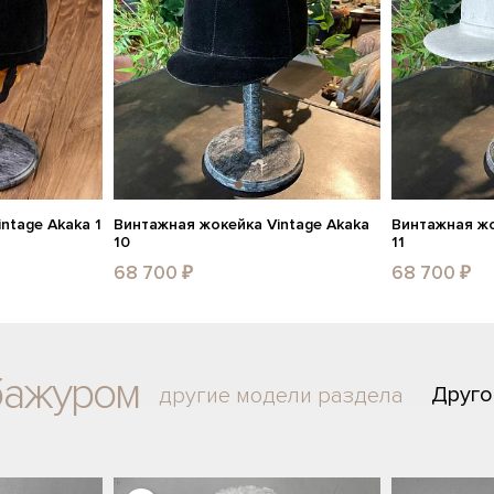
ntage Akaka 1
Винтажная жокейка Vintage Akaka
Винтажная жо
10
11
68 700 ₽
68 700 ₽
бажуром
Друго
другие модели раздела