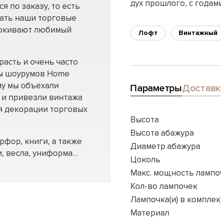
дух прошлого, с годам
я по заказу, то есть
шать наши торговые
еркивают любимый
Лофт
Винтажный
расть и очень часто
ы шоурумов Home
му мы объехали
Параметры
Доставк
 и привезли винтажа
я декорации торговых
Высота
Высота абажура
фор, книги, а также
Диаметр абажура
и, весла, униформа…
Цоколь
Макс. мощность лампо
Кол-во лампочек
Лампочка(и) в комплек
Материал