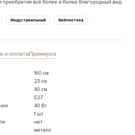
и приобретая всё более и более благородный вид.
Индустриальный
Библиотека
а и оплата
Примерка
160 см
23 см
40 см
E27
чки
40 Вт
1 шт
те
нет
металл