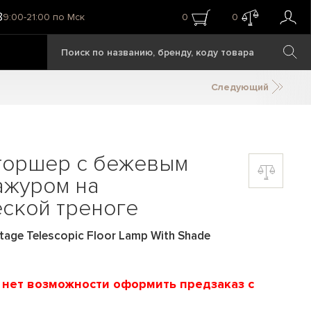
8
9:00-21:00 по Мск
0
0
Следующий
торшер с бежевым
ажуром на
ской треноге
age Telescopic Floor Lamp With Shade
и нет возможности оформить предзаказ с