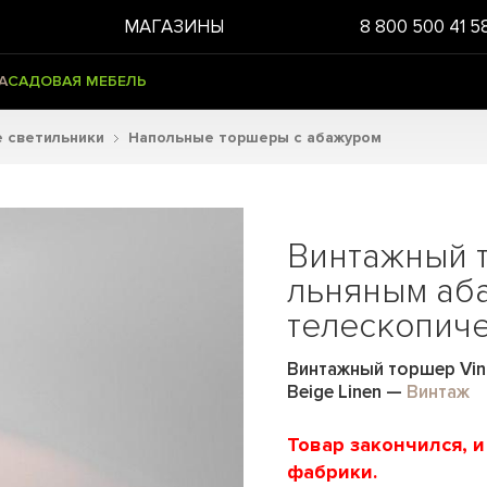
МАГАЗИНЫ
8 800 500 41 5
А
САДОВАЯ МЕБЕЛЬ
 светильники
Напольные торшеры с абажуром
Винтажный 
льняным аб
телескопиче
Винтажный торшер Vint
Beige Linen
—
Винтаж
Товар закончился, 
фабрики.