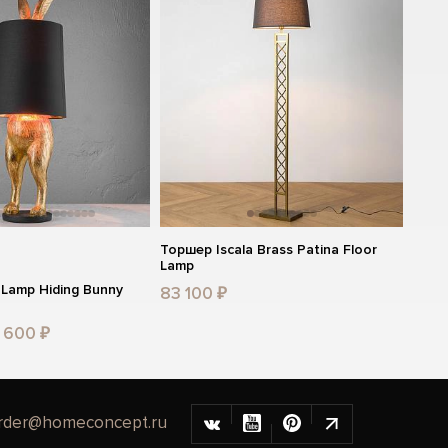
Торшер Iscala Brass Patina Floor
Lamp
 Lamp Hiding Bunny
83 100 ₽
 600 ₽
rder@homeconcept.ru