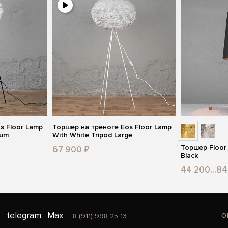
s Floor Lamp
Торшер на треноге Eos Floor Lamp
ium
With White Tripod Large
Торшер Floor
67 900 ₽
Black
44 200...84
o
telegram
Max
8 (911) 998 25 13