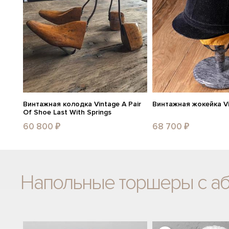
Винтажная колодка Vintage A Pair
Винтажная жокейка Vi
Of Shoe Last With Springs
60 800 ₽
68 700 ₽
Напольные торшеры с а