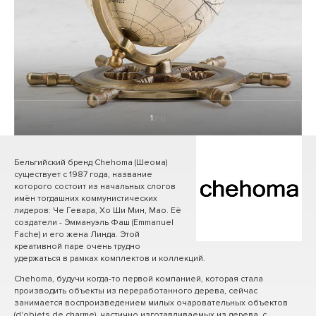
1
/ 0
Бельгийский бренд Chehoma (Шеома)
существует с 1987 года, название
которого состоит из начальных слогов
имён тогдашних коммунистических
лидеров: Че Гевара, Хо Ши Мин, Мао. Её
создатели - Эммануэль Фаш (Emmanuel
Fache) и его жена Линда. Этой
креативной паре очень трудно
удержаться в рамках комплектов и коллекций.
Chehoma, будучи когда-то первой компанией, которая стала
производить объекты из переработанного дерева, сейчас
занимается воспроизведением милых очаровательных объектов
(d'objets de charme), частично изготавливаемых из дерева, с