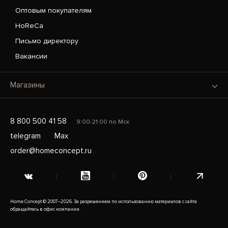
Оптовым покупателям
HoReCa
Письмо директору
Вакансии
Магазины
8 800 500 41 58
9:00-21:00 по Мск
telegram
Max
order@homeconcept.ru
Home Concept © 2007–2026. За разрешением по использованию материалов с сайта
обращайтесь в офис компании.