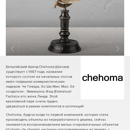
1
/ 12
Бельгийский бренд Chehoma (Шеома)
существует с 1987 года, название
которого состоит из начальных слогов
имён тогдашних коммунистических
лидеров: Че Гевара, Хо Ши Мин, Мао. Её
создатели - Эммануэль Фаш (Emmanuel
Fache) и его жена Линда. Этой
креативной паре очень трудно
удержаться в рамках комплектов и коллекций.
Chehoma, будучи когда-то первой компанией, которая стала
производить объекты из переработанного дерева, сейчас
занимается воспроизведением милых очаровательных объектов
(d'objets de charme), частично изготавливаемых из дерева, с