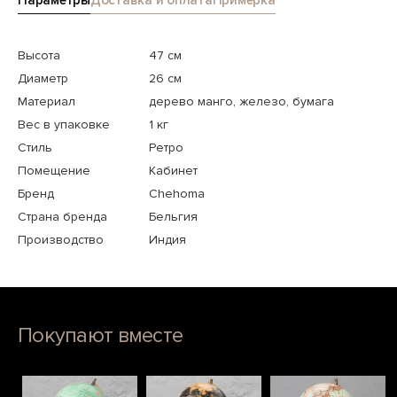
Параметры
Доставка и оплата
Примерка
Высота
47 см
Диаметр
26 см
Материал
дерево манго, железо, бумага
Вес в упаковке
1 кг
Стиль
Ретро
Помещение
Кабинет
Бренд
Chehoma
Страна бренда
Бельгия
Производство
Индия
Покупают вместе