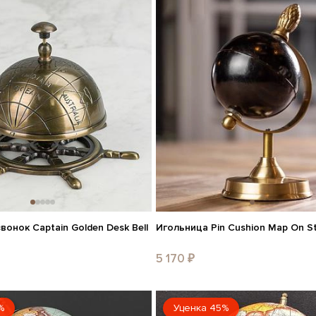
вонок Captain Golden Desk Bell
Игольница Pin Cushion Map On S
5 170 ₽
%
Уценка 45%