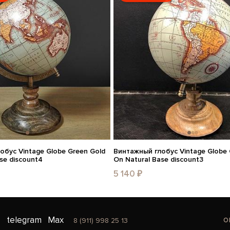
обус Vintage Globe Green Gold
Винтажный глобус Vintage Globe 
se discount4
On Natural Base discount3
5 140 ₽
o
telegram
Max
8 (911) 998 25 13