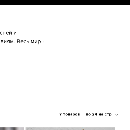
сней и
виям. Весь мир -
7 товаров
по 24 на стр.