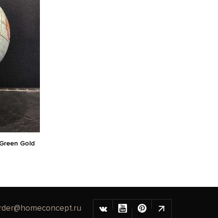
Green Gold
rder@homeconcept.ru