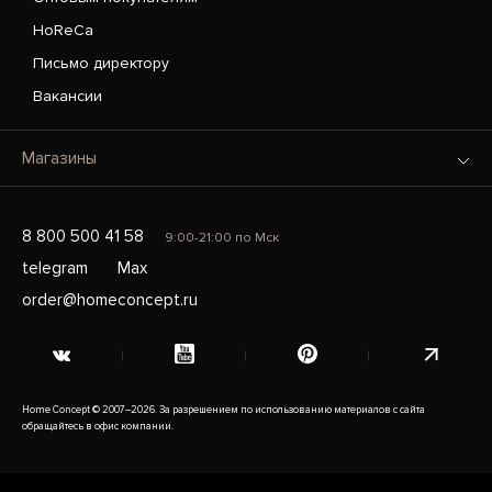
HoReCa
Письмо директору
Вакансии
Магазины
8 800 500 41 58
9:00-21:00 по Мск
telegram
Max
order@homeconcept.ru
Home Concept © 2007–2026. За разрешением по использованию материалов с сайта
обращайтесь в офис компании.