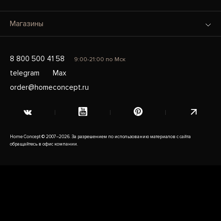
Магазины
8 800 500 41 58
9:00-21:00 по Мск
telegram
Max
order@homeconcept.ru
Home Concept © 2007–2026. За разрешением по использованию материалов с сайта
обращайтесь в офис компании.