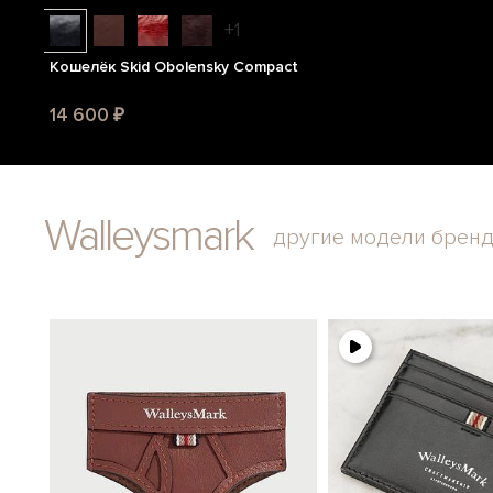
+1
Кошелёк Skid Obolensky Compact
14 600 ₽
Walleysmark
другие модели брен