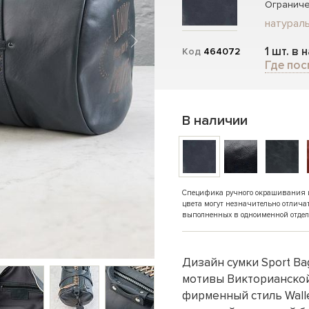
Ограниче
натураль
1 шт. в 
Код
464072
Где пос
В наличии
Специфика ручного окрашивания и 
цвета могут незначительно отлича
выполненных в одноименной отдел
Дизайн сумки Sport Ba
мотивы Викторианской 
фирменный стиль Walle