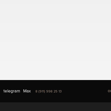
o
telegram
Max
8 (911) 998 25 13