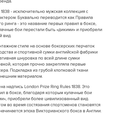
ренда.
s 1838 - исключительно мужская коллекция с
ктером. Буквально переводится как Правила
 ринга - это название первых правил в боксе,
лачные бои перестали быть «дикими» и приобрели
 вид.
нтажном стиле на основе боксерских перчаток
одства и спортивной сумки английской фабрики
ративная шнуровка по всей длине сумки
овкой, которая прочно закрепляла первые
сера. Подкладка из грубой хлопковой ткани
 внешним материалом.
а надпись London Prize Ring Rules 1838. Это
ил в боксе, благодаря которым кулачные бои
ми», приобрели более цивилизованный вид.
ом во время состязания спортсменов становятся
начинается эпоха Викторианского бокса в Англии.