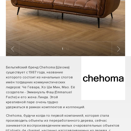
1
/ 12
Бельгийский бренд Chehoma (Шеома)
существует с 1987 года, название
которого состоит из начальных слогов
имён тогдашних коммунистических
лидеров: Че Гевара, Хо Ши Мин, Мао. Её
создатели - Эммануэль Фаш (Emmanuel
Fache) и его жена Линда. Этой
креативной паре очень трудно
удержаться в рамках комплектов и коллекций.
Chehoma, будучи когда-то первой компанией, которая стала
производить объекты из переработанного дерева, сейчас
занимается воспроизведением милых очаровательных объектов
(d'objets de charme), частично изготавливаемых из дерева, с