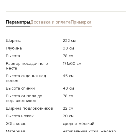
Параметры
Доставка и оплата
Примерка
Ширина
222 см
Глубина
90 см
Высота
78 см
Размер посадочного
171х60 см
места
Высота сиденья над
45 см
полом
Высота спинки
40 см
Высота от пола до
78 см
подлокотников
Ширина подлокотников
22 см
Высота ножек
20 см
Жёсткость
средне-жёсткий
Материал
натуральная кожа, железо